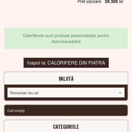
Pret vanzare
29.305
lei
Caloriferele sunt produse personalizate pentru
dumneavoastra
înapoi la: CALORIFERE DIN PIATRA
VALUTĂ
Romanian leu lei
Cart empty
CATEGORIILE