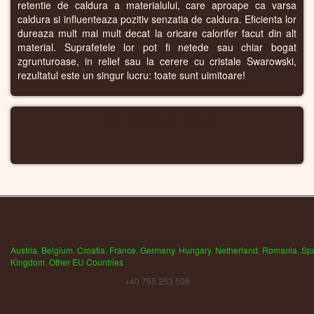
retentie de caldura a materialului, care aproape ca varsa
caldura si influenteaza pozitiv senzatia de caldura. Eficienta lor
dureaza mult mai mult decat la oricare calorifer facut din alt
material. Suprafetele lor pot fi netede sau chiar bogat
zgrunturoase, in relief sau la cerere cu cristale Swarowski,
rezultatul este un singur lucru: toate sunt uimitoare!
CALORIFERE WIFI
Austria
,
Belgium
,
Croatia
,
France
,
Germany
,
Hungary
,
Netherland
,
Romania
,
Sp
Kingdom
,
Other EU Countries
+40 755 253 508