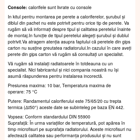
Console:
calorifele sunt livrate cu console
In kitul pentru montarea pe perete a caloriferelor, șurubul și
diblul din pachet nu este potrivit pentru orice tip de perete. Va
rugăm să vă informați despre tipul și calitatea peretelui înainte
de montaj.In funcție de tipul peretelui alegeți șurubul și dublul
potrivit.Va atragem atenția asupra faptului că peretele din gips
carton nu susține greutatea radiatorului.In cazului în care aveți
perete din gips carton vă rugăm să consultați un specialist.
Vă rugăm să instalați radiatoarele în totdeauna cu un
specialist. Nici fabricantul și nici compania noastră nu își
asumă răspunderea pentru instalarea incorectă.
Presiunea maxima: 10 bar, Temperatura maxima de
operare: 75 °C
Putere: Randamentul caloriferului este 75/65/20 cu trepta
termica (Δt50°) aceste date se subinteleg pe baza EN 442.
Vopsea: Conform standardului DIN 55900
Suprafaţă: În urma variațiilor de temperatură, pot apărea în
timp microfisuri pe suprafața radiatorului. Aceste microfisuri nu
afectează calitatea sau performanța produsului și nu sunt