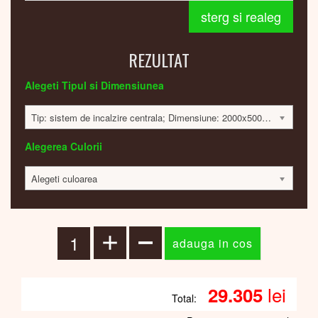
sterg si realeg
REZULTAT
Alegeti Tipul si Dimensiunea
Tip: sistem de incalzire centrala; Dimensiune: 2000x500x30 mm; 855 Watt; 29212 lei
Alegerea Culorii
Alegeti culoarea
lei
29.305
Total: