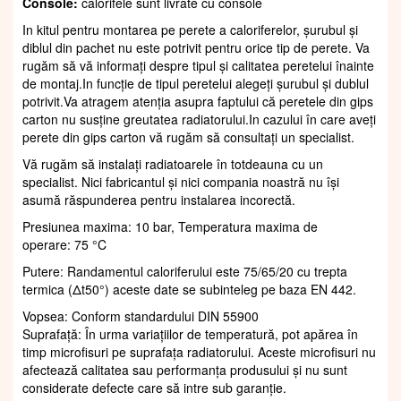
Console:
calorifele sunt livrate cu console
In kitul pentru montarea pe perete a caloriferelor, șurubul și
diblul din pachet nu este potrivit pentru orice tip de perete. Va
rugăm să vă informați despre tipul și calitatea peretelui înainte
de montaj.In funcție de tipul peretelui alegeți șurubul și dublul
potrivit.Va atragem atenția asupra faptului că peretele din gips
carton nu susține greutatea radiatorului.In cazului în care aveți
perete din gips carton vă rugăm să consultați un specialist.
Vă rugăm să instalați radiatoarele în totdeauna cu un
specialist. Nici fabricantul și nici compania noastră nu își
asumă răspunderea pentru instalarea incorectă.
Presiunea maxima: 10 bar, Temperatura maxima de
operare: 75 °C
Putere: Randamentul caloriferului este 75/65/20 cu trepta
termica (Δt50°) aceste date se subinteleg pe baza EN 442.
Vopsea: Conform standardului DIN 55900
Suprafaţă: În urma variațiilor de temperatură, pot apărea în
timp microfisuri pe suprafața radiatorului. Aceste microfisuri nu
afectează calitatea sau performanța produsului și nu sunt
considerate defecte care să intre sub garanție.