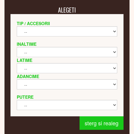
ALEGETI
TIP / ACCESORII
INALTIME
LATIME
ADANCIME
PUTERE
sterg si realeg