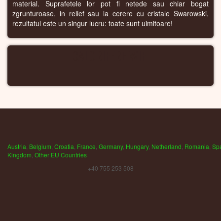
material. Suprafetele lor pot fi netede sau chiar bogat
zgrunturoase, in relief sau la cerere cu cristale Swarowski,
rezultatul este un singur lucru: toate sunt uimitoare!
CALORIFERE WIFI
Austria
,
Belgium
,
Croatia
,
France
,
Germany
,
Hungary
,
Netherland
,
Romania
,
Sp
Kingdom
,
Other EU Countries
+40 755 253 508