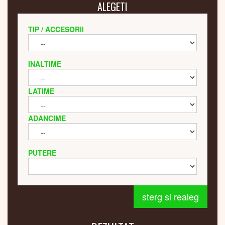
ALEGETI
TIP / ACCESORII
INALTIME
LATIME
ADANCIME
PUTERE
sterg si realeg