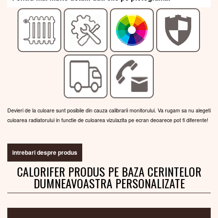
Devieri de la culoare sunt posibile din cauza calibrarii monitorului. Va rugam sa nu alegeti
culoarea radiatorului in functie de culoarea vizulazita pe ecran deoarece pot fi diferente!
intrebari despre produs
CALORIFER PRODUS PE BAZA CERINTELOR
DUMNEAVOASTRA PERSONALIZATE