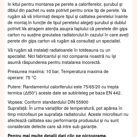
In kitul pentru montarea pe perete a caloriferelor, șurubul și
diblul din pachet nu este potrivit pentru orice tip de perete. Va
rugăm să vă informați despre tipul și calitatea peretelui înainte
de montaj.In funcție de tipul peretelui alegeți șurubul și dublul
potrivit.Va atragem atenția asupra faptului că peretele din gips
carton nu susține greutatea radiatorului.In cazului în care aveți
perete din gips carton vă rugăm să consultați un specialist.
Vă rugăm să instalați radiatoarele în totdeauna cu un
specialist. Nici fabricantul și nici compania noastră nu își
asumă răspunderea pentru instalarea incorectă.
Presiunea maxima: 10 bar, Temperatura maxima de
operare: 75 °C
Putere: Randamentul caloriferului este 75/65/20 cu trepta
termica (Δt50°) aceste date se subinteleg pe baza EN 442.
Vopsea: Conform standardului DIN 55900
Suprafaţă: În urma variațiilor de temperatură, pot apărea în
timp microfisuri pe suprafața radiatorului. Aceste microfisuri nu
afectează calitatea sau performanța produsului și nu sunt
considerate defecte care să intre sub garanție.
Pentru mai multe detalii dati clic pe pictograma.