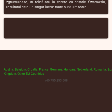
zgrunturoase, in relief sau la cerere cu cristale Swarowski,
rezultatul este un singur lucru: toate sunt uimitoare!
CALORIFERE WIFI
Austria
,
Belgium
,
Croatia
,
France
,
Germany
,
Hungary
,
Netherland
,
Romania
,
Sp
Kingdom
,
Other EU Countries
+40 755 253 508