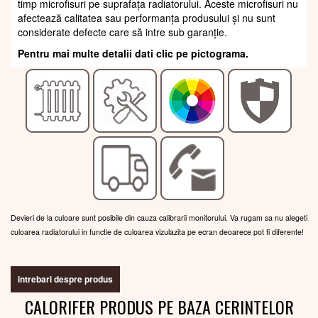
timp microfisuri pe suprafața radiatorului. Aceste microfisuri nu
afectează calitatea sau performanța produsului și nu sunt
considerate defecte care să intre sub garanție.
Pentru mai multe detalii dati clic pe pictograma.
Devieri de la culoare sunt posibile din cauza calibrarii monitorului. Va rugam sa nu alegeti
culoarea radiatorului in functie de culoarea vizulazita pe ecran deoarece pot fi diferente!
intrebari despre produs
CALORIFER PRODUS PE BAZA CERINTELOR