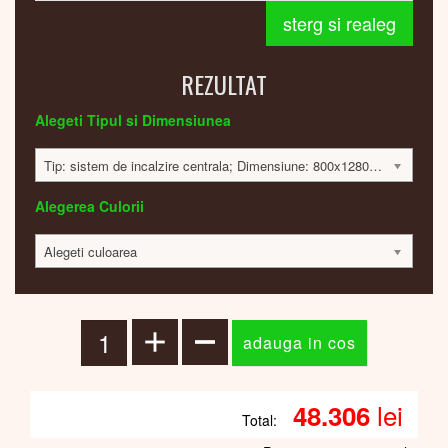
sterg si realeg
REZULTAT
Alegeti Tipul si Dimensiunea
Tip: sistem de incalzire centrala; Dimensiune: 800x1280x30mm; 907 Watt; 48131 lei
Alegerea Culorii
Alegeti culoarea
lei
48.306
Total: