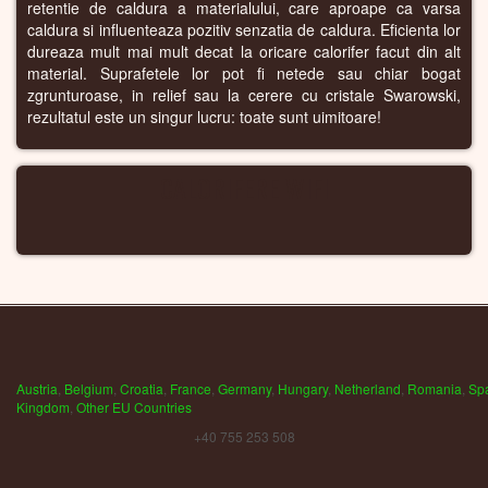
retentie de caldura a materialului, care aproape ca varsa
caldura si influenteaza pozitiv senzatia de caldura. Eficienta lor
dureaza mult mai mult decat la oricare calorifer facut din alt
material. Suprafetele lor pot fi netede sau chiar bogat
zgrunturoase, in relief sau la cerere cu cristale Swarowski,
rezultatul este un singur lucru: toate sunt uimitoare!
CALORIFERE WIFI
Austria
,
Belgium
,
Croatia
,
France
,
Germany
,
Hungary
,
Netherland
,
Romania
,
Sp
Kingdom
,
Other EU Countries
+40 755 253 508