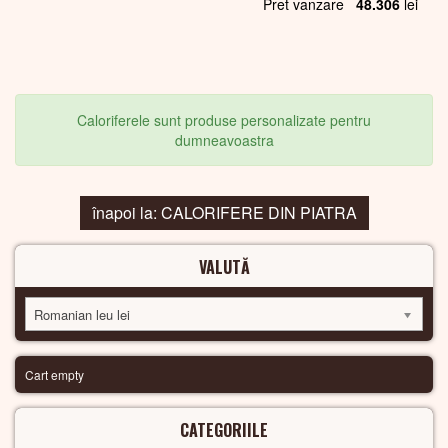
Pret vanzare
48.306
lei
Caloriferele sunt produse personalizate pentru
dumneavoastra
înapoi la: CALORIFERE DIN PIATRA
VALUTĂ
Romanian leu lei
Cart empty
CATEGORIILE