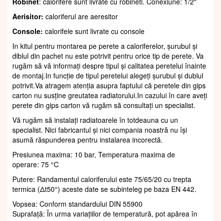
Robinet
: calorifere sunt livrate cu robineti. Conexiune: 1/2"
Aerisitor:
caloriferul are aeresitor
Console:
calorifele sunt livrate cu console
In kitul pentru montarea pe perete a caloriferelor, șurubul și
diblul din pachet nu este potrivit pentru orice tip de perete. Va
rugăm să vă informați despre tipul și calitatea peretelui înainte
de montaj.In funcție de tipul peretelui alegeți șurubul și dublul
potrivit.Va atragem atenția asupra faptului că peretele din gips
carton nu susține greutatea radiatorului.In cazului în care aveți
perete din gips carton vă rugăm să consultați un specialist.
Vă rugăm să instalați radiatoarele în totdeauna cu un
specialist. Nici fabricantul și nici compania noastră nu își
asumă răspunderea pentru instalarea incorectă.
Presiunea maxima: 10 bar, Temperatura maxima de
operare: 75 °C
Putere: Randamentul caloriferului este 75/65/20 cu trepta
termica (Δt50°) aceste date se subinteleg pe baza EN 442.
Vopsea: Conform standardului DIN 55900
Suprafaţă: În urma variațiilor de temperatură, pot apărea în