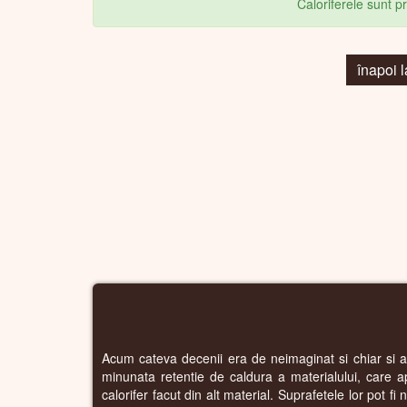
Caloriferele sunt 
înapoi
Acum cateva decenii era de neimaginat si chiar si ast
minunata retentie de caldura a materialului, care a
calorifer facut din alt material. Suprafetele lor pot f