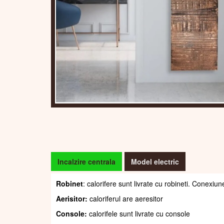
Incalzire centrala
Model electric
Robinet
: calorifere sunt livrate cu robineti. Conexiun
Aerisitor:
caloriferul are aeresitor
Console:
calorifele sunt livrate cu console