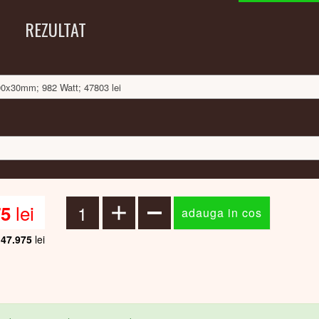
REZULTAT
500x30mm; 982 Watt; 47803 lei
lei
75
47.975
lei