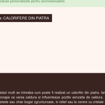
produse personalizate pentru dumneavoastra
 la: CALORIFERE DIN PIATRA
CALORIFERE DIN PIATRA
azi multi se intreaba cum poate fi realizat un calorifer din piatra. Ia
proape ca varsa caldura si influenteaza pozitiv senzatia de caldura. 
i netede sau chiar bogat zgrunturoase, in relief sau la cerere cu cristal