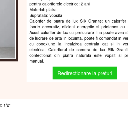
pentru caloriferele electrice: 2 ani
Material: piatra
Suprafata: vopsita
Calorifer de piatra de lux Silk Granite: un calorifer
foarte decorativ, eficient energetic si prietenos cu 
Acest calorifer de lux cu prelucrare fina poate avea si
de lucrare de arta in locuinta, poate fi comandat in ve
cu conexiune la incalzirea centrala cat si in ve
electrica. Caloriferul de camera de lux Silk Grani
confectionat din piatra naturala este vopsit si pr
manual.
Redirectionare la preturi
e: 1/2"