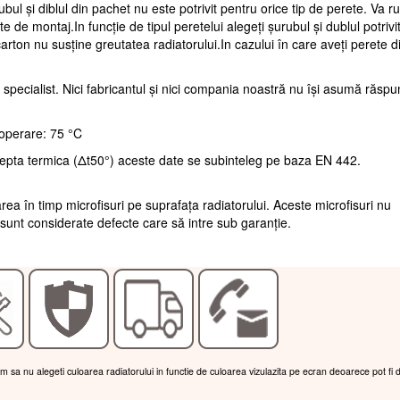
ubul și diblul din pachet nu este potrivit pentru orice tip de perete. Va 
te de montaj.In funcție de tipul peretelui alegeți șurubul și dublul potrivi
arton nu susține greutatea radiatorului.In cazului în care aveți perete d
 specialist. Nici fabricantul și nici compania noastră nu își asumă răsp
operare: 75 °C
repta termica (Δt50°) aceste date se subinteleg pe baza EN 442.
rea în timp microfisuri pe suprafața radiatorului. Aceste microfisuri nu
sunt considerate defecte care să intre sub garanție.
am sa nu alegeti culoarea radiatorului in functie de culoarea vizulazita pe ecran deoarece pot fi 