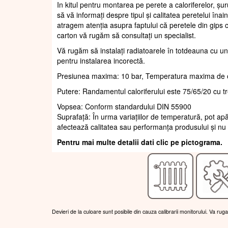
In kitul pentru montarea pe perete a caloriferelor, șur
să vă informați despre tipul și calitatea peretelui înain
atragem atenția asupra faptului că peretele din gips c
carton vă rugăm să consultați un specialist.
Vă rugăm să instalați radiatoarele în totdeauna cu un
pentru instalarea incorectă.
Presiunea maxima: 10 bar, Temperatura maxima de 
Putere: Randamentul caloriferului este 75/65/20 cu t
Vopsea: Conform standardului DIN 55900
Suprafaţă: În urma variațiilor de temperatură, pot apă
afectează calitatea sau performanța produsului și nu 
Pentru mai multe detalii dati clic pe pictograma.
Devieri de la culoare sunt posibile din cauza calibrarii monitorului. Va rug