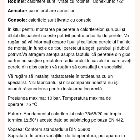
Robinet
: calorifere sunt livrate cu robineti. Conexiune: 1/2"
Aerisitor:
caloriferul are aeresitor
Console:
calorifele sunt livrate cu console
In kitul pentru montarea pe perete a caloriferelor, șurubul și
diblul din pachet nu este potrivit pentru orice tip de perete. Va
rugăm să vă informați despre tipul și calitatea peretelui înainte
de montaj.In funcție de tipul peretelui alegeți șurubul și dublul
potrivit.Va atragem atenția asupra faptului că peretele din gips
carton nu susține greutatea radiatorului.In cazului în care aveți
perete din gips carton vă rugăm să consultați un specialist.
Vă rugăm să instalați radiatoarele în totdeauna cu un
specialist. Nici fabricantul și nici compania noastră nu își
asumă răspunderea pentru instalarea incorectă.
Presiunea maxima: 10 bar, Temperatura maxima de
operare: 75 °C
Putere: Randamentul caloriferului este 75/65/20 cu trepta
termica (Δt50°) aceste date se subinteleg pe baza EN 442.
Vopsea: Conform standardului DIN 55900
Suprafaţă: În urma variațiilor de temperatură, pot apărea în