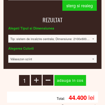
sterg si realeg
REZULTAT
Alegeti Tipul si Dimensiunea
Tip: sistem de incalzire centrala; Dimensiune: 2100x600x30mm; 1112 Watt; 44256 lei
Alegerea Culorii
Válasszon színt
lei
44.400
Total: