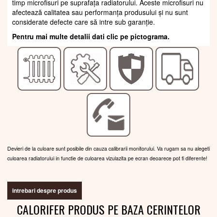
timp microfisuri pe suprafața radiatorului. Aceste microfisuri nu
afectează calitatea sau performanța produsului și nu sunt
considerate defecte care să intre sub garanție.
Pentru mai multe detalii dati clic pe pictograma.
Devieri de la culoare sunt posibile din cauza calibrarii monitorului. Va rugam sa nu alegeti
culoarea radiatorului in functie de culoarea vizulazita pe ecran deoarece pot fi diferente!
intrebari despre produs
CALORIFER PRODUS PE BAZA CERINTELOR