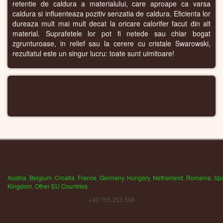
retentie de caldura a materialului, care aproape ca varsa
caldura si influenteaza pozitiv senzatia de caldura. Eficienta lor
dureaza mult mai mult decat la oricare calorifer facut din alt
material. Suprafetele lor pot fi netede sau chiar bogat
zgrunturoase, in relief sau la cerere cu cristale Swarowski,
rezultatul este un singur lucru: toate sunt uimitoare!
CALORIFERE WIFI
Austria
,
Belgium
,
Croatia
,
France
,
Germany
,
Hungary
,
Netherland
,
Romania
,
Sp
Kingdom
,
Other EU Countries
+40 755 253 508