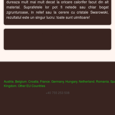
dureaza mult mai mult decat la oricare calorifer facut din alt
material. Suprafetele lor pot fi netede sau chiar bogat
zgrunturoase, in relief sau la cerere cu cristale Swarowski,
rezultatul este un singur lucru: toate sunt uimitoare!
CALORIFERE WIFI
Austria
,
Belgium
,
Croatia
,
France
,
Germany
,
Hungary
,
Netherland
,
Romania
,
Sp
Kingdom
,
Other EU Countries
+40 755 253 508