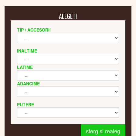
ALEGETI
TIP / ACCESORII
INALTIME
LATIME
ADANCIME
PUTERE
sterg si realeg