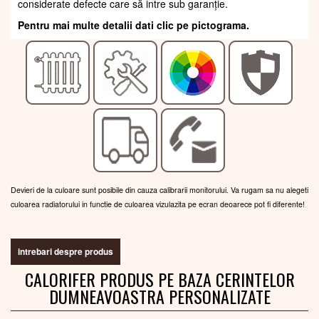
considerate defecte care să intre sub garanție.
Pentru mai multe detalii dati clic pe pictograma.
Devieri de la culoare sunt posibile din cauza calibrarii monitorului. Va rugam sa nu alegeti
culoarea radiatorului in functie de culoarea vizulazita pe ecran deoarece pot fi diferente!
intrebari despre produs
CALORIFER PRODUS PE BAZA CERINTELOR
DUMNEAVOASTRA PERSONALIZATE