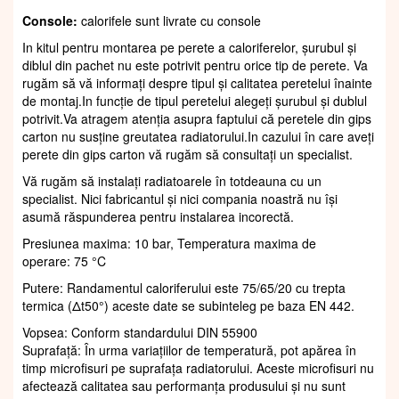
Console:
calorifele sunt livrate cu console
In kitul pentru montarea pe perete a caloriferelor, șurubul și
diblul din pachet nu este potrivit pentru orice tip de perete. Va
rugăm să vă informați despre tipul și calitatea peretelui înainte
de montaj.In funcție de tipul peretelui alegeți șurubul și dublul
potrivit.Va atragem atenția asupra faptului că peretele din gips
carton nu susține greutatea radiatorului.In cazului în care aveți
perete din gips carton vă rugăm să consultați un specialist.
Vă rugăm să instalați radiatoarele în totdeauna cu un
specialist. Nici fabricantul și nici compania noastră nu își
asumă răspunderea pentru instalarea incorectă.
Presiunea maxima: 10 bar, Temperatura maxima de
operare: 75 °C
Putere: Randamentul caloriferului este 75/65/20 cu trepta
termica (Δt50°) aceste date se subinteleg pe baza EN 442.
Vopsea: Conform standardului DIN 55900
Suprafaţă: În urma variațiilor de temperatură, pot apărea în
timp microfisuri pe suprafața radiatorului. Aceste microfisuri nu
afectează calitatea sau performanța produsului și nu sunt