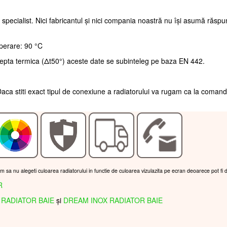
 specialist. Nici fabricantul și nici compania noastră nu își asumă răsp
perare: 90 °C
repta termica (Δt50°) aceste date se subinteleg pe baza EN 442.
aca stiti exact tipul de conexiune a radiatorului va rugam ca la coman
am sa nu alegeti culoarea radiatorului in functie de culoarea vizulazita pe ecran deoarece pot fi 
R
RADIATOR BAIE
și
DREAM INOX RADIATOR BAIE