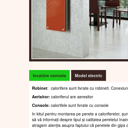
Incalzire centrala
Model electric
Robinet
: calorifere sunt livrate cu robineti. Conexiun
Aerisitor:
caloriferul are aeresitor
Console:
calorifele sunt livrate cu console
In kitul pentru montarea pe perete a caloriferelor, șur
să vă informați despre tipul și calitatea peretelui înain
atragem atenția asupra faptului că peretele din gips c