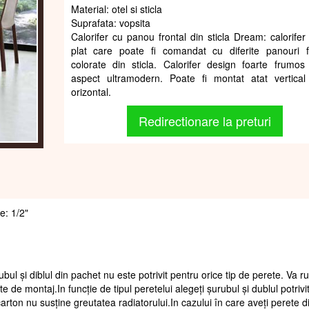
Material: otel si sticla
Suprafata: vopsita
Calorifer cu panou frontal din sticla Dream: calorifer
plat care poate fi comandat cu diferite panouri f
colorate din sticla. Calorifer design foarte frumo
aspect ultramodern. Poate fi montat atat vertical
orizontal.
Redirectionare la preturi
e: 1/2"
ubul și diblul din pachet nu este potrivit pentru orice tip de perete. Va 
te de montaj.In funcție de tipul peretelui alegeți șurubul și dublul potrivi
arton nu susține greutatea radiatorului.In cazului în care aveți perete d