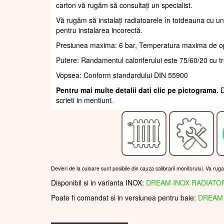
carton vă rugăm să consultați un specialist.
Vă rugăm să instalați radiatoarele în totdeauna cu un
pentru instalarea incorectă.
Presiunea maxima: 6 bar, Temperatura maxima de o
Putere: Randamentul caloriferului este 75/60/20 cu t
Vopsea: Conform standardului DIN 55900
Pentru mai multe detalii dati clic pe pictograma.
D
scrieti in mentiuni.
Devieri de la culoare sunt posibile din cauza calibrarii monitorului. Va rug
Disponibil si in varianta INOX:
DREAM INOX RADIATO
Poate fi comandat si in versiunea pentru baie:
DREAM 