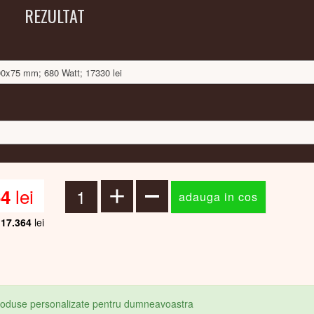
REZULTAT
400x75 mm; 680 Watt; 17330 lei
lei
64
17.364
lei
produse personalizate pentru dumneavoastra