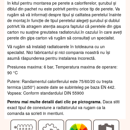
In kitul pentru montarea pe perete a caloriferelor, șurubul și
diblul din pachet nu este potrivit pentru orice tip de perete. Va
rugăm să vă informați despre tipul și calitatea peretelui înainte
de montaj.In funcție de tipul peretelui alegeți șurubul și dublul
potrivit.Va atragem atenția asupra faptului că peretele din gips
carton nu susține greutatea radiatorului.In cazului în care aveți
perete din gips carton vă rugăm să consultați un specialist.
Vă rugăm să instalați radiatoarele în totdeauna cu un
specialist. Nici fabricantul și nici compania noastră nu își
asumă răspunderea pentru instalarea incorectă.
Presiunea maxima: 6 bar, Temperatura maxima de operare:
90 °C
Putere: Randamentul caloriferului este 75/60/20 cu trepta
termica (Δt50°) aceste date se subinteleg pe baza EN 442.
Vopsea: Conform standardului DIN 55900
Pentru mai multe detalii dati clic pe pictograma.
Daca stiti
exact tipul de conexiune a radiatorului va rugam ca la
comanda sa scrieti in mentiuni.