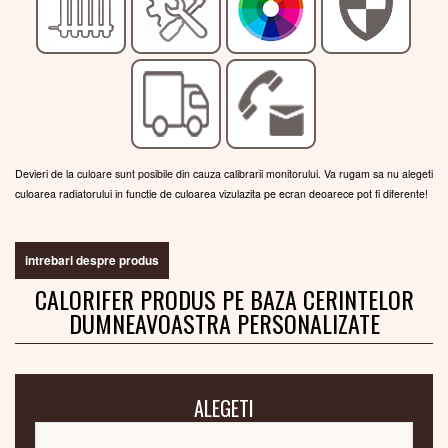
Devieri de la culoare sunt posibile din cauza calibrarii monitorului. Va rugam sa nu alegeti
culoarea radiatorului in functie de culoarea vizulazita pe ecran deoarece pot fi diferente!
intrebari despre produs
CALORIFER PRODUS PE BAZA CERINTELOR
DUMNEAVOASTRA PERSONALIZATE
ALEGETI