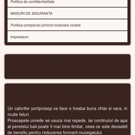
Politica de confidentialitate
MASURI DE SIGURANTA
Politica companiei privind modulele cookie
Impressum
CALORIFERE WIFI
CALORIFERE ELECTRICE PORTPROSOP
Un calorifer portprosop va face o treaba buna chiar si vara, in
multe feluri.
Prosoapele umede se usuca mai repede, iar continutul de apa
al peretelui baii poate fi mai bine limitat, ceea ce este deosebit
de benefic pentru reducerea formarii mucegaiului.