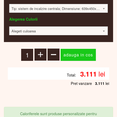
Tip: sistem de incalzire centrala; Dimensiune: 639x450x32 mm; 303 Watt; 3109 lei
Alegerea Culorii
Alegeti culoarea
lei
3.111
Total:
Pret vanzare
3.111
lei
Caloriferele sunt produse personalizate pentru