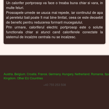
Un calorifer portprosop va face o treaba buna chiar si vara, in
multe feluri.
Prosoapele umede se usuca mai repede, iar continutul de apa
al peretelui baii poate fi mai bine limitat, ceea ce este deosebit
de benefic pentru reducerea formarii mucegaiului.
Prin urmare, caloriferul electric portprosop este o solutie
functionala chiar si atunci cand caloriferele conectate la
sistemul de incalzire centrala nu se incalzesc.
Austria
,
Belgium
,
Croatia
,
France
,
Germany
,
Hungary
,
Netherland
,
Romania
,
Sp
Kingdom
,
Other EU Countries
+40 755 253 508