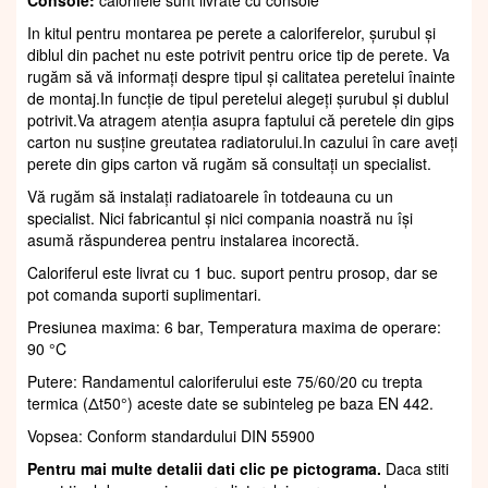
Console:
calorifele sunt livrate cu console
In kitul pentru montarea pe perete a caloriferelor, șurubul și
diblul din pachet nu este potrivit pentru orice tip de perete. Va
rugăm să vă informați despre tipul și calitatea peretelui înainte
de montaj.In funcție de tipul peretelui alegeți șurubul și dublul
potrivit.Va atragem atenția asupra faptului că peretele din gips
carton nu susține greutatea radiatorului.In cazului în care aveți
perete din gips carton vă rugăm să consultați un specialist.
Vă rugăm să instalați radiatoarele în totdeauna cu un
specialist. Nici fabricantul și nici compania noastră nu își
asumă răspunderea pentru instalarea incorectă.
Caloriferul este livrat cu 1 buc. suport pentru prosop, dar se
pot comanda suporti suplimentari.
Presiunea maxima: 6 bar, Temperatura maxima de operare:
90 °C
Putere: Randamentul caloriferului este 75/60/20 cu trepta
termica (Δt50°) aceste date se subinteleg pe baza EN 442.
Vopsea: Conform standardului DIN 55900
Pentru mai multe detalii dati clic pe pictograma.
Daca stiti