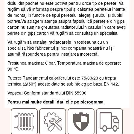
diblul din pachet nu este potrivit pentru orice tip de perete. Va
rugăm să vă informați despre tipul și calitatea peretelui înainte
de montaj.In funcție de tipul peretelui alegeți șurubul și dublul
potrivit.Va atragem atenția asupra faptului că peretele din gips
carton nu susține greutatea radiatorului.In cazului în care aveți
perete din gips carton vă rugăm să consultați un specialist.
Vă rugăm să instalați radiatoarele în totdeauna cu un
specialist. Nici fabricantul și nici compania noastră nu își
asumă răspunderea pentru instalarea incorectă.
Presiunea maxima: 6 bar, Temperatura maxima de operare:
90 °C
Putere: Randamentul caloriferului este 75/60/20 cu trepta
termica (Δt50°) aceste date se subinteleg pe baza EN 442.
Vopsea: Conform standardului DIN 55900
Pentru mai multe detalii dati clic pe pictograma.