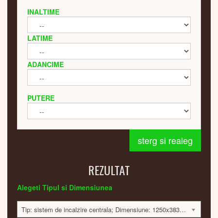
INALTIME
LATIME
ADANCIME
PUTERE
sterg si realeg
REZULTAT
Alegeti Tipul si Dimensiunea
Tip: sistem de incalzire centrala; Dimensiune: 1250x383x42mm; 380 Watt; 14595 lei