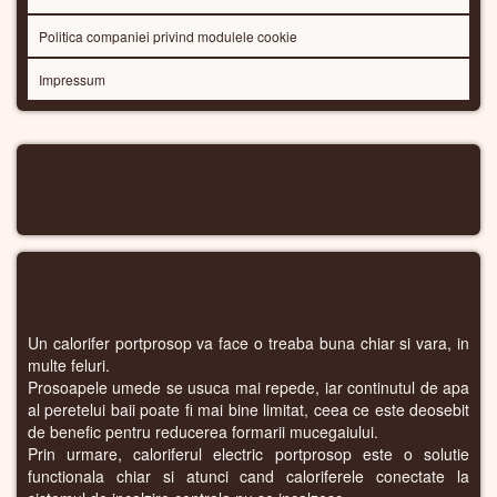
Politica companiei privind modulele cookie
Impressum
CALORIFERE WIFI
CALORIFERE ELECTRICE PORTPROSOP
Un calorifer portprosop va face o treaba buna chiar si vara, in
multe feluri.
Prosoapele umede se usuca mai repede, iar continutul de apa
al peretelui baii poate fi mai bine limitat, ceea ce este deosebit
de benefic pentru reducerea formarii mucegaiului.
Prin urmare, caloriferul electric portprosop este o solutie
functionala chiar si atunci cand caloriferele conectate la