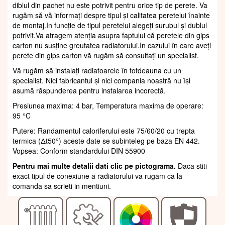
diblul din pachet nu este potrivit pentru orice tip de perete. Va
rugăm să vă informați despre tipul și calitatea peretelui înainte
de montaj.In funcție de tipul peretelui alegeți șurubul și dublul
potrivit.Va atragem atenția asupra faptului că peretele din gips
carton nu susține greutatea radiatorului.In cazului în care aveți
perete din gips carton vă rugăm să consultați un specialist.
Vă rugăm să instalați radiatoarele în totdeauna cu un
specialist. Nici fabricantul și nici compania noastră nu își
asumă răspunderea pentru instalarea incorectă.
Presiunea maxima: 4 bar, Temperatura maxima de operare:
95 °C
Putere: Randamentul caloriferului este 75/60/20 cu trepta
termica (Δt50°) aceste date se subinteleg pe baza EN 442.
Vopsea: Conform standardului DIN 55900
Pentru mai multe detalii dati clic pe pictograma.
Daca stiti
exact tipul de conexiune a radiatorului va rugam ca la
comanda sa scrieti in mentiuni.