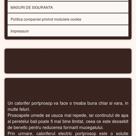
MASURI DE SIGURANTA
Politica companiei privind modulele cookie
Impressum
CALORIFERE WIFI
CALORIFERE ELECTRICE PORTPROSOP
Un calorifer portprosop va face o treaba buna chiar si vara, in
multe feluri.
Prosoapele umede se usuca mai repede, iar continutul de apa
al peretelui baii poate fi mai bine limitat, ceea ce este deosebit
de benefic pentru reducerea formarii mucegaiului.
Prin urmare, caloriferul electric portprosop este o solutie