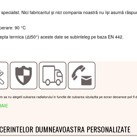
 specialist. Nici fabricantul și nici compania noastră nu își asumă răsp
perare: 90 °C
repta termica (Δt50°) aceste date se subinteleg pe baza EN 442.
am sa nu alegeti culoarea radiatorului in functie de culoarea vizulazita pe ecran deoarece pot fi 
BAIE
 CERINTELOR DUMNEAVOASTRA PERSONALIZATE