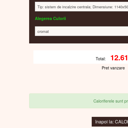
Tip: sistem de incalzire centrala; Dimensiune: 1140x
Alegerea Culorii
cromat
12.6
Total:
Pret vanzare
Caloriferele sunt 
înapoi la: C