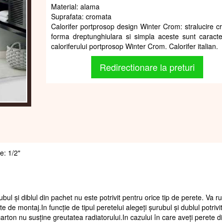
Material: alama
Suprafata: cromata
Calorifer portprosop design Winter Crom: stralucire c
forma dreptunghiulara si simpla aceste sunt caracteri
caloriferului portprosop Winter Crom. Calorifer italian.
Redirectionare la preturi
e: 1/2"
ubul și diblul din pachet nu este potrivit pentru orice tip de perete. Va 
te de montaj.In funcție de tipul peretelui alegeți șurubul și dublul potrivi
arton nu susține greutatea radiatorului.In cazului în care aveți perete d