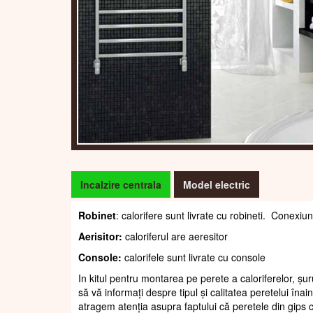
Incalzire centrala
Model electric
Robinet
: calorifere sunt livrate cu robineti. Conexiun
Aerisitor:
caloriferul are aeresitor
Console:
calorifele sunt livrate cu console
In kitul pentru montarea pe perete a caloriferelor, șur
să vă informați despre tipul și calitatea peretelui înain
atragem atenția asupra faptului că peretele din gips c