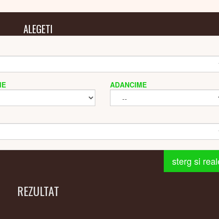
ALEGETI
ME
ADANCIME
sterg si rea
REZULTAT