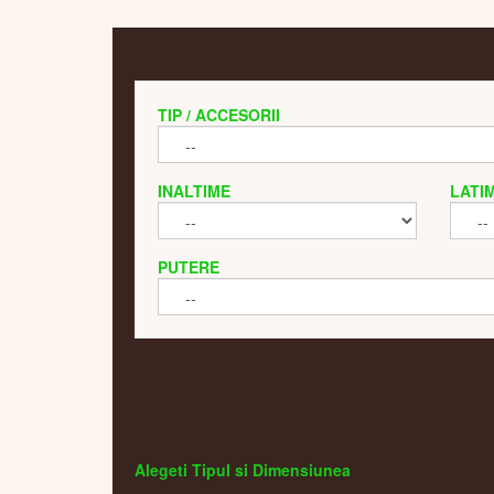
TIP / ACCESORII
INALTIME
LATI
PUTERE
Alegeti Tipul si Dimensiunea