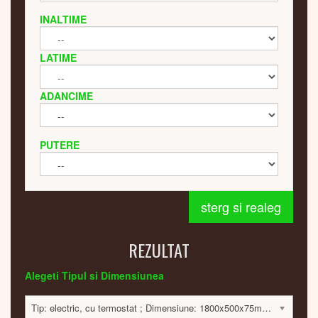
INALTIME
LATIME
ADANCIME
PUTERE
sterg si realeg
REZULTAT
Alegeti Tipul si Dimensiunea
Tip: electric, cu termostat ; Dimensiune: 1800x500x75mm; 600 Watt; 17224 lei