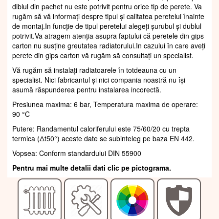
diblul din pachet nu este potrivit pentru orice tip de perete. Va
rugăm să vă informați despre tipul și calitatea peretelui înainte
de montaj.In funcție de tipul peretelui alegeți șurubul și dublul
potrivit.Va atragem atenția asupra faptului că peretele din gips
carton nu susține greutatea radiatorului.In cazului în care aveți
perete din gips carton vă rugăm să consultați un specialist.
Vă rugăm să instalați radiatoarele în totdeauna cu un
specialist. Nici fabricantul și nici compania noastră nu își
asumă răspunderea pentru instalarea incorectă.
Presiunea maxima: 6 bar, Temperatura maxima de operare:
90 °C
Putere: Randamentul caloriferului este 75/60/20 cu trepta
termica (Δt50°) aceste date se subinteleg pe baza EN 442.
Vopsea: Conform standardului DIN 55900
Pentru mai multe detalii dati clic pe pictograma.