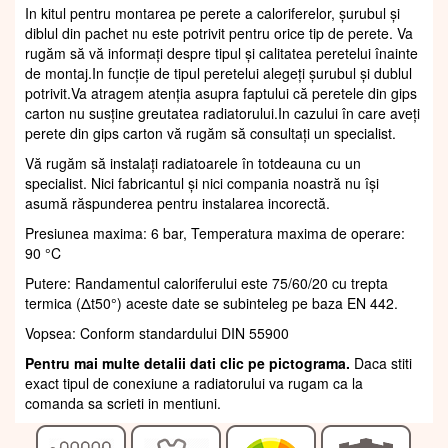
In kitul pentru montarea pe perete a caloriferelor, șurubul și
diblul din pachet nu este potrivit pentru orice tip de perete. Va
rugăm să vă informați despre tipul și calitatea peretelui înainte
de montaj.In funcție de tipul peretelui alegeți șurubul și dublul
potrivit.Va atragem atenția asupra faptului că peretele din gips
carton nu susține greutatea radiatorului.In cazului în care aveți
perete din gips carton vă rugăm să consultați un specialist.
Vă rugăm să instalați radiatoarele în totdeauna cu un
specialist. Nici fabricantul și nici compania noastră nu își
asumă răspunderea pentru instalarea incorectă.
Presiunea maxima: 6 bar, Temperatura maxima de operare:
90 °C
Putere: Randamentul caloriferului este 75/60/20 cu trepta
termica (Δt50°) aceste date se subinteleg pe baza EN 442.
Vopsea: Conform standardului DIN 55900
Pentru mai multe detalii dati clic pe pictograma.
Daca stiti
exact tipul de conexiune a radiatorului va rugam ca la
comanda sa scrieti in mentiuni.