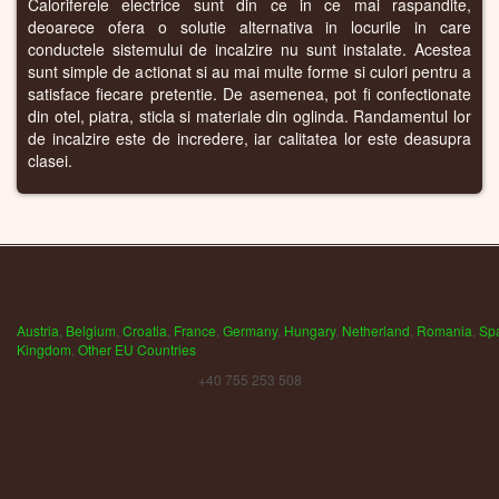
Caloriferele electrice sunt din ce in ce mai raspandite,
deoarece ofera o solutie alternativa in locurile in care
conductele sistemului de incalzire nu sunt instalate. Acestea
sunt simple de actionat si au mai multe forme si culori pentru a
satisface fiecare pretentie. De asemenea, pot fi confectionate
din otel, piatra, sticla si materiale din oglinda. Randamentul lor
de incalzire este de incredere, iar calitatea lor este deasupra
clasei.
Austria
,
Belgium
,
Croatia
,
France
,
Germany
,
Hungary
,
Netherland
,
Romania
,
Sp
Kingdom
,
Other EU Countries
+40 755 253 508