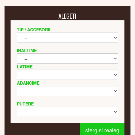
ALEGETI
TIP / ACCESORII
INALTIME
LATIME
ADANCIME
PUTERE
sterg si realeg