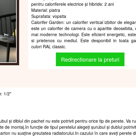
pentru caloriferele electrice și hibride: 2 ani
Material: piatra
Suprafata: vopsita
Calorifer Garden: un calorifer vertical izbitor de elega
este un calorifer de camera cu o aparitie deosebita, 
mai moderne technologi. Este eficient energetic, este
si prietenos cu mediul. Este desponibil in toata 
culori RAL classic.
Redirectionare la preturi
e: 1/2"
ubul și diblul din pachet nu este potrivit pentru orice tip de perete. Va 
te de montaj.In funcție de tipul peretelui alegeți șurubul și dublul potrivi
arton nu susține greutatea radiatorului.In cazului în care aveți perete d