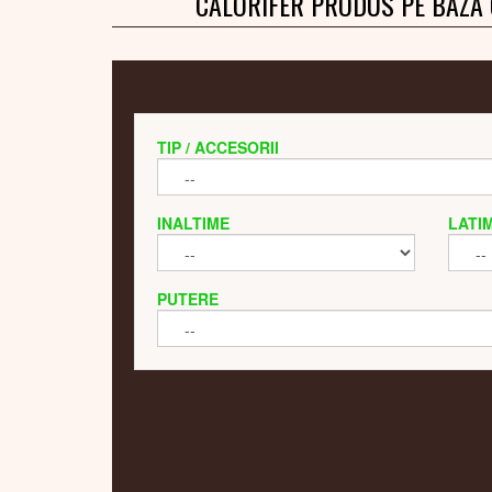
CALORIFER PRODUS PE BAZA
TIP / ACCESORII
INALTIME
LATI
PUTERE