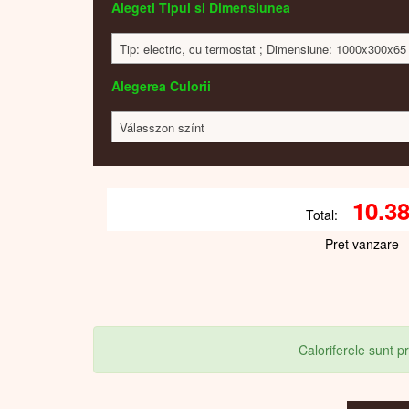
Alegeti Tipul si Dimensiunea
Tip: electric, cu termostat ; Dimensiune: 1000x300x65
Alegerea Culorii
Válasszon színt
10.3
Total:
Pret vanzare
Caloriferele sunt 