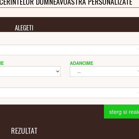
 CERINTELOR DUMNEAVOASTRA PERSONALIZATE
ALEGETI
ME
ADANCIME
sterg si rea
REZULTAT