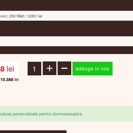
 mm; 250 Watt; 10351 lei
lei
88
10.388
lei
produse personalizate pentru dumneavoastra