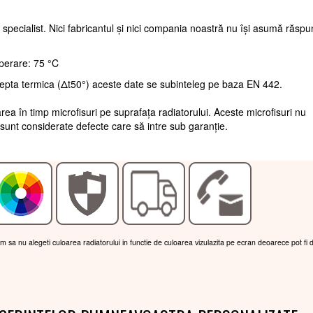
 specialist. Nici fabricantul și nici compania noastră nu își asumă răsp
perare: 75 °C
repta termica (Δt50°) aceste date se subinteleg pe baza EN 442.
rea în timp microfisuri pe suprafața radiatorului. Aceste microfisuri nu
sunt considerate defecte care să intre sub garanție.
am sa nu alegeti culoarea radiatorului in functie de culoarea vizulazita pe ecran deoarece pot fi 