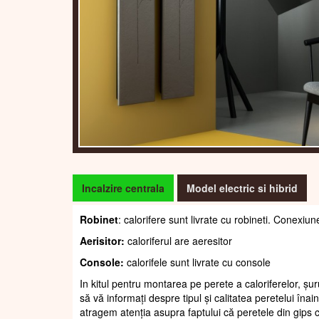
Incalzire centrala
Model electric si hibrid
Robinet
: calorifere sunt livrate cu robineti. Conexiun
Aerisitor:
caloriferul are aeresitor
Console:
calorifele sunt livrate cu console
In kitul pentru montarea pe perete a caloriferelor, șur
să vă informați despre tipul și calitatea peretelui înain
atragem atenția asupra faptului că peretele din gips c