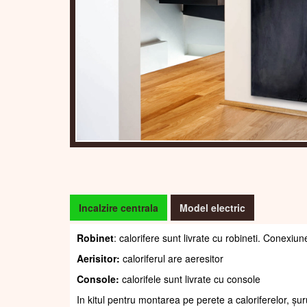
Incalzire centrala
Model electric
Robinet
: calorifere sunt livrate cu robineti. Conexiun
Aerisitor:
caloriferul are aeresitor
Console:
calorifele sunt livrate cu console
In kitul pentru montarea pe perete a caloriferelor, șur