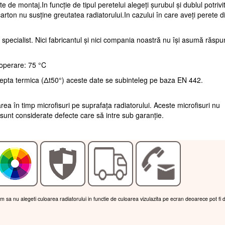
te de montaj.In funcție de tipul peretelui alegeți șurubul și dublul potrivi
arton nu susține greutatea radiatorului.In cazului în care aveți perete d
 specialist. Nici fabricantul și nici compania noastră nu își asumă răsp
operare: 75 °C
repta termica (Δt50°) aceste date se subinteleg pe baza EN 442.
rea în timp microfisuri pe suprafața radiatorului. Aceste microfisuri nu
sunt considerate defecte care să intre sub garanție.
am sa nu alegeti culoarea radiatorului in functie de culoarea vizulazita pe ecran deoarece pot fi 