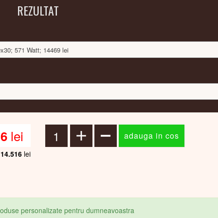
REZULTAT
0x30; 571 Watt; 14469 lei
lei
16
14.516
lei
produse personalizate pentru dumneavoastra