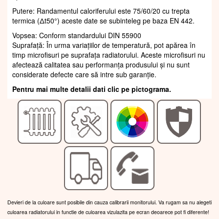
Putere: Randamentul caloriferului este 75/60/20 cu trepta
termica (Δt50°) aceste date se subinteleg pe baza EN 442.
Vopsea: Conform standardului DIN 55900
Suprafaţă: În urma variațiilor de temperatură, pot apărea în
timp microfisuri pe suprafața radiatorului. Aceste microfisuri nu
afectează calitatea sau performanța produsului și nu sunt
considerate defecte care să intre sub garanție.
Pentru mai multe detalii dati clic pe pictograma.
Devieri de la culoare sunt posibile din cauza calibrarii monitorului. Va rugam sa nu alegeti
culoarea radiatorului in functie de culoarea vizulazita pe ecran deoarece pot fi diferente!