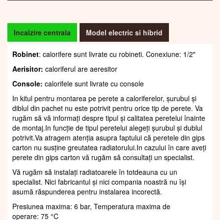
Incalzire centrala
Model electric si hibrid
Robinet
: calorifere sunt livrate cu robineti. Conexiune: 1/2"
Aerisitor:
caloriferul are aeresitor
Console:
calorifele sunt livrate cu console
In kitul pentru montarea pe perete a caloriferelor, șurubul și
diblul din pachet nu este potrivit pentru orice tip de perete. Va
rugăm să vă informați despre tipul și calitatea peretelui înainte
de montaj.In funcție de tipul peretelui alegeți șurubul și dublul
potrivit.Va atragem atenția asupra faptului că peretele din gips
carton nu susține greutatea radiatorului.In cazului în care aveți
perete din gips carton vă rugăm să consultați un specialist.
Vă rugăm să instalați radiatoarele în totdeauna cu un
specialist. Nici fabricantul și nici compania noastră nu își
asumă răspunderea pentru instalarea incorectă.
Presiunea maxima: 6 bar, Temperatura maxima de
operare: 75 °C