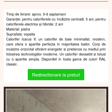
Timp de livrare: aprox. 5-6 saptamani
Garanție: pentru caloriferele cu încălzire centrală: 5 ani, pentru
caloriferele electrice și hibride: 2 ani
Material: piatra
Suprafata: vopsita
Calorifer Icarus V: un calorifer de baie minimalist, modern,
care ofera o aparitie perfecta in majoritatea bailor. Corp de
incalzire orizontal eficient energetic si prietenos cu mediul prin
folosirea technologiilor moderne. Un calorifer deosebit si totusi
cu o aparitie simpla. Disponibil in toata gama de culori RAL
classic .
Redirectionare la preturi