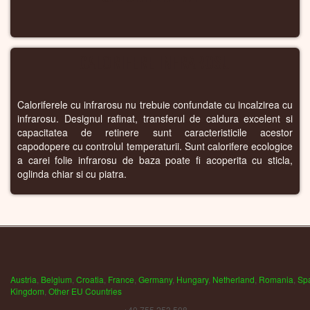
CALORIFERE INFRAROSU
Caloriferele cu infrarosu nu trebuie confundate cu incalzirea cu
infrarosu. Designul rafinat, transferul de caldura excelent si
capacitatea de retinere sunt caracteristicile acestor
capodopere cu controlul temperaturii. Sunt calorifere ecologice
a carei folie infrarosu de baza poate fi acoperita cu sticla,
oglinda chiar si cu piatra.
Austria
,
Belgium
,
Croatia
,
France
,
Germany
,
Hungary
,
Netherland
,
Romania
,
Sp
Kingdom
,
Other EU Countries
+40 755 253 508