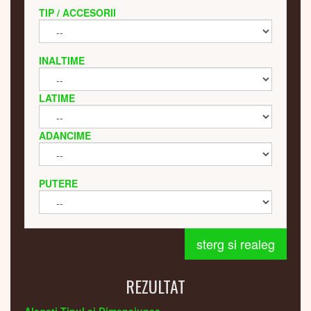
TIP / ACCESORII
INALTIME
LATIME
ADANCIME
PUTERE
sterg si realeg
REZULTAT