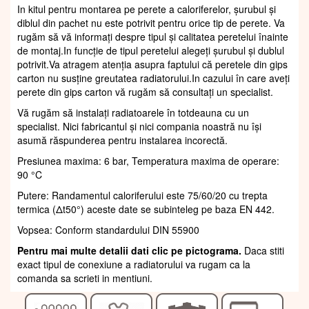
In kitul pentru montarea pe perete a caloriferelor, șurubul și
diblul din pachet nu este potrivit pentru orice tip de perete. Va
rugăm să vă informați despre tipul și calitatea peretelui înainte
de montaj.In funcție de tipul peretelui alegeți șurubul și dublul
potrivit.Va atragem atenția asupra faptului că peretele din gips
carton nu susține greutatea radiatorului.In cazului în care aveți
perete din gips carton vă rugăm să consultați un specialist.
Vă rugăm să instalați radiatoarele în totdeauna cu un
specialist. Nici fabricantul și nici compania noastră nu își
asumă răspunderea pentru instalarea incorectă.
Presiunea maxima: 6 bar, Temperatura maxima de operare:
90 °C
Putere: Randamentul caloriferului este 75/60/20 cu trepta
termica (Δt50°) aceste date se subinteleg pe baza EN 442.
Vopsea: Conform standardului DIN 55900
Pentru mai multe detalii dati clic pe pictograma.
Daca stiti
exact tipul de conexiune a radiatorului va rugam ca la
comanda sa scrieti in mentiuni.