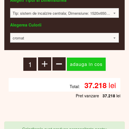
Alegeti Tipul si Dimensiunea
Tip: sistem de incalzire centrala; Dimensiune: 1520x650x50 mm; 960 Watt; 37098 lei
Alegerea Culorii
cromat
lei
37.218
Total:
Pret vanzare
37.218
lei