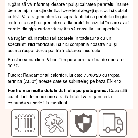
rugăm să vă informați despre tipul și calitatea peretelui înainte
de montaj.In funcție de tipul peretelui alegeți șurubul și dublul
potrivit.Va atragem atenția asupra faptului că peretele din gips
carton nu susține greutatea radiatorului.In cazului în care aveți
perete din gips carton vă rugăm să consultați un specialist.
Vă rugăm să instalați radiatoarele în totdeauna cu un
specialist. Nici fabricantul și nici compania noastră nu își
asumă răspunderea pentru instalarea incorectă.
Presiunea maxima: 6 bar, Temperatura maxima de operare:
90 °C
Putere: Randamentul caloriferului este 75/60/20 cu trepta
termica (Δt50°) aceste date se subinteleg pe baza EN 442.
Pentru mai multe detalii dati clic pe pictograma.
Daca stiti
exact tipul de conexiune a radiatorului va rugam ca la
comanda sa scrieti in mentiuni.