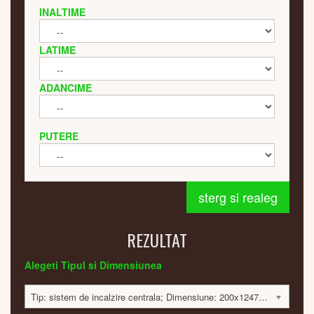
INALTIME
LATIME
ADANCIME
PUTERE
sterg si realeg
REZULTAT
Alegeti Tipul si Dimensiunea
Tip: sistem de incalzire centrala; Dimensiune: 200x1247x200mm; 188 Watt; 6878 lei