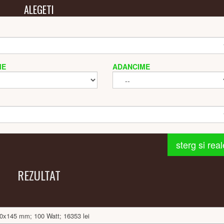
ALEGETI
ME
ADANCIME
sterg si rea
REZULTAT
00x145 mm; 100 Watt; 16353 lei