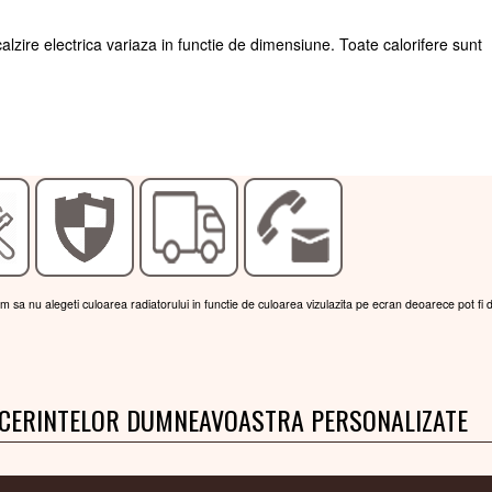
lzire electrica variaza in functie de dimensiune. Toate calorifere sunt
am sa nu alegeti culoarea radiatorului in functie de culoarea vizulazita pe ecran deoarece pot fi 
 CERINTELOR DUMNEAVOASTRA PERSONALIZATE