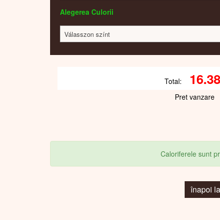
Alegerea Culorii
Válasszon színt
16.3
Total:
Pret vanzare
Caloriferele sunt 
înapoi 