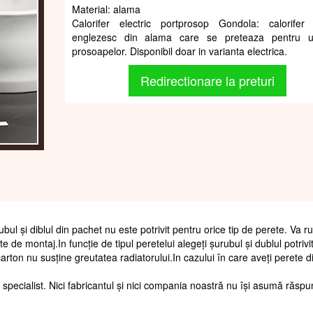
Material: alama
Calorifer electric portprosop Gondola: calorifer 
englezesc din alama care se preteaza pentru u
prosoapelor. Disponibil doar in varianta electrica.
Redirectionare la preturi
ubul și diblul din pachet nu este potrivit pentru orice tip de perete. Va 
te de montaj.In funcție de tipul peretelui alegeți șurubul și dublul potrivi
arton nu susține greutatea radiatorului.In cazului în care aveți perete d
 specialist. Nici fabricantul și nici compania noastră nu își asumă răsp