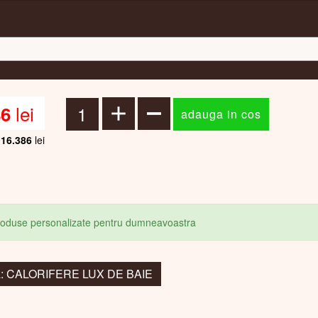
lei
86
16.386
lei
produse personalizate pentru dumneavoastra
la: CALORIFERE LUX DE BAIE