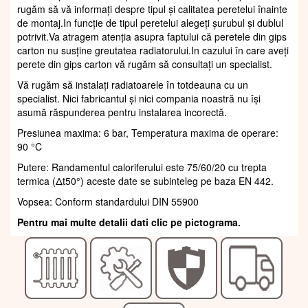
rugăm să vă informați despre tipul și calitatea peretelui înainte
de montaj.In funcție de tipul peretelui alegeți șurubul și dublul
potrivit.Va atragem atenția asupra faptului că peretele din gips
carton nu susține greutatea radiatorului.In cazului în care aveți
perete din gips carton vă rugăm să consultați un specialist.
Vă rugăm să instalați radiatoarele în totdeauna cu un
specialist. Nici fabricantul și nici compania noastră nu își
asumă răspunderea pentru instalarea incorectă.
Presiunea maxima: 6 bar, Temperatura maxima de operare:
90 °C
Putere: Randamentul caloriferului este 75/60/20 cu trepta
termica (Δt50°) aceste date se subinteleg pe baza EN 442.
Vopsea: Conform standardului DIN 55900
Pentru mai multe detalii dati clic pe pictograma.