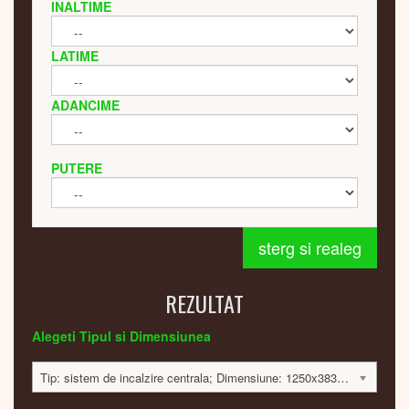
INALTIME
LATIME
ADANCIME
PUTERE
sterg si realeg
REZULTAT
Alegeti Tipul si Dimensiunea
Tip: sistem de incalzire centrala; Dimensiune: 1250x383x42mm; 380 Watt; 14595 lei