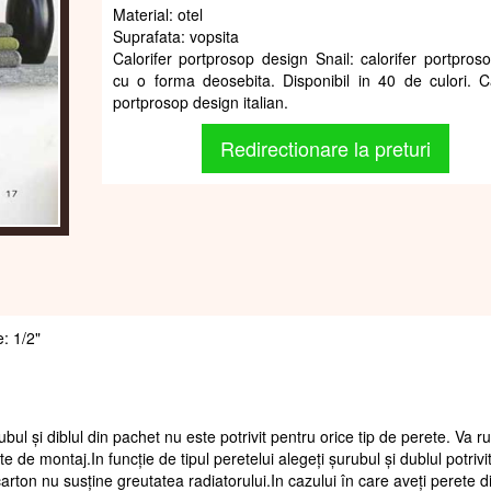
Material: otel
Suprafata: vopsita
Calorifer portprosop design Snail: calorifer portprosop
cu o forma deosebita. Disponibil in 40 de culori. Ca
portprosop design italian.
Redirectionare la preturi
e: 1/2"
ubul și diblul din pachet nu este potrivit pentru orice tip de perete. Va 
te de montaj.In funcție de tipul peretelui alegeți șurubul și dublul potrivi
arton nu susține greutatea radiatorului.In cazului în care aveți perete d