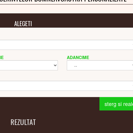
ALEGETI
ME
ADANCIME
sterg si rea
REZULTAT