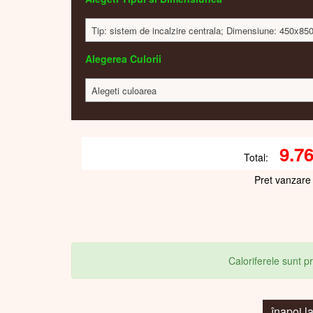
Tip: sistem de incalzire centrala; Dimensiune: 450x8
Alegerea Culorii
Alegeti culoarea
9.7
Total:
Pret vanzare
Caloriferele sunt 
înapoi 