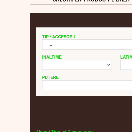
TIP / ACCESORII
INALTIME
LATI
PUTERE
Alegeti Tipul si Dimensiunea