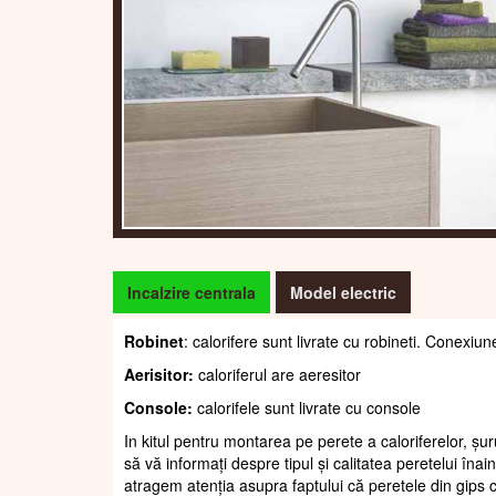
Incalzire centrala
Model electric
Robinet
: calorifere sunt livrate cu robineti. Conexiun
Aerisitor:
caloriferul are aeresitor
Console:
calorifele sunt livrate cu console
In kitul pentru montarea pe perete a caloriferelor, șur
să vă informați despre tipul și calitatea peretelui înain
atragem atenția asupra faptului că peretele din gips c