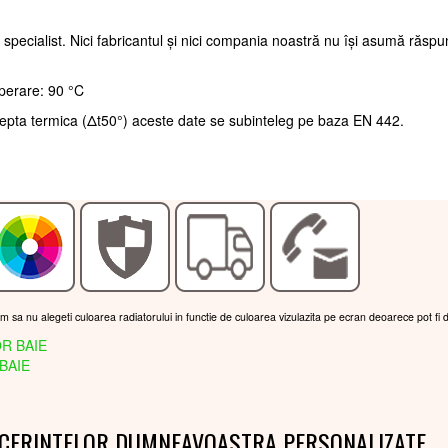
 specialist. Nici fabricantul și nici compania noastră nu își asumă răsp
perare: 90 °C
repta termica (Δt50°) aceste date se subinteleg pe baza EN 442.
am sa nu alegeti culoarea radiatorului in functie de culoarea vizulazita pe ecran deoarece pot fi 
R BAIE
BAIE
 CERINTELOR DUMNEAVOASTRA PERSONALIZATE