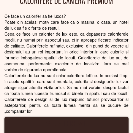
CALORIFERE DE CAMERA PREMIUM
Ce face un calorifer sa fie luxos?
Poate din acelasi motiv care face ca o masina, o casa, un hotel
de lux sa fie diferite de restul.
Ceea ce face un calorifer de lux este, ca depaseste caloriferele
medii, nu numai prin aspectul sau, ci in aproape fiecare indicator
de calitate. Caloriferele rafinate, exclusive, din punct de vedere al
designului au un rol important in orice interior in care culorile si
formele imbogatesc spatiul de locuit. Caloriferele de lux au, de
asemenea, performante excelente de incalzire, fara sa mai
vorbim de siguranta operationala.
Caloriferele de lux nu sunt chiar calorifere ieftine. In acelasi timp,
in acele spatii in care sunt montate, culorile si designurile lor vor
atrage sigur atentia vizitatorilor. Sa nu mai vorbim despre faptul
ca toata lumea iubeste frumosul si binele in spatiul sau de locuit.
Caloriferele de design si de lux raspund tuturor provocarilor si
asteptarilor, pentru ca toata lumea merita sa se bucure de
„compania” lor.
CALORIFERE WIFI