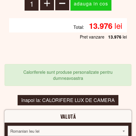
lei
13.976
Total:
Pret vanzare
13.976
lei
Caloriferele sunt produse personalizate pentru
dumneavoastra
înapoi la: CALORIFERE LUX DE CAMERA
VALUTĂ
Romanian leu lei