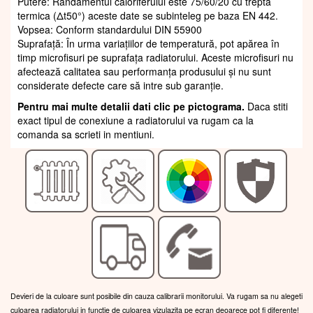
Putere: Randamentul caloriferului este 75/60/20 cu trepta
termica (Δt50°) aceste date se subinteleg pe baza EN 442.
Vopsea: Conform standardului DIN 55900
Suprafaţă: În urma variațiilor de temperatură, pot apărea în
timp microfisuri pe suprafața radiatorului. Aceste microfisuri nu
afectează calitatea sau performanța produsului și nu sunt
considerate defecte care să intre sub garanție.
Pentru mai multe detalii dati clic pe pictograma.
Daca stiti
exact tipul de conexiune a radiatorului va rugam ca la
comanda sa scrieti in mentiuni.
Devieri de la culoare sunt posibile din cauza calibrarii monitorului. Va rugam sa nu alegeti
culoarea radiatorului in functie de culoarea vizulazita pe ecran deoarece pot fi diferente!