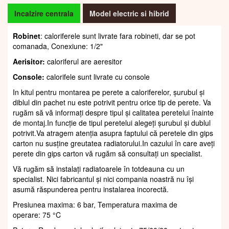
Incalzire centrala
Model electric si hibrid
Robinet
: caloriferele sunt livrate fara robineti, dar se pot
comanada, Conexiune: 1/2"
Aerisitor:
caloriferul are aeresitor
Console:
calorifele sunt livrate cu console
In kitul pentru montarea pe perete a caloriferelor, șurubul și
diblul din pachet nu este potrivit pentru orice tip de perete. Va
rugăm să vă informați despre tipul și calitatea peretelui înainte
de montaj.In funcție de tipul peretelui alegeți șurubul și dublul
potrivit.Va atragem atenția asupra faptului că peretele din gips
carton nu susține greutatea radiatorului.In cazului în care aveți
perete din gips carton vă rugăm să consultați un specialist.
Vă rugăm să instalați radiatoarele în totdeauna cu un
specialist. Nici fabricantul și nici compania noastră nu își
asumă răspunderea pentru instalarea incorectă.
Presiunea maxima: 6 bar, Temperatura maxima de
operare: 75 °C