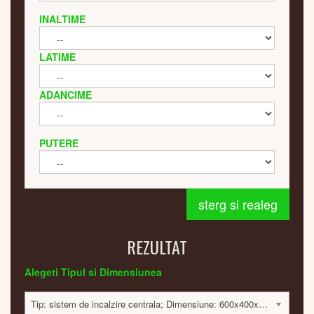
INALTIME
LATIME
ADANCIME
PUTERE
sterg si realeg
REZULTAT
Alegeti Tipul si Dimensiunea
Tip: sistem de incalzire centrala; Dimensiune: 600x400x40 mm; 359 Watt; 9449 lei