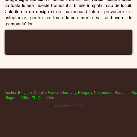
ca toata lumea iubeste frumosul si binele in spatiul sau de locuit.
Caloriferele de design si de lux raspund tuturor provocarilor si
asteptarilor, pentru ca toata lumea merita sa se bucure de
„compania” lor.
CALORIFERE WIFI
Austria
,
Belgium
,
Croatia
,
France
,
Germany
,
Hungary
,
Netherland
,
Romania
,
Sp
Kingdom
,
Other EU Countries
+40 755 253 508