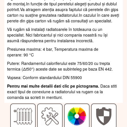
de montaj.In funcție de tipul peretelui alegeți șurubul și dublul
potrivit.Va atragem atenția asupra faptului că peretele din gips
carton nu susține greutatea radiatorului.In cazului în care aveți
perete din gips carton vă rugăm să consultați un specialist.
Vă rugăm să instalați radiatoarele în totdeauna cu un
specialist. Nici fabricantul și nici compania noastră nu își
asumă răspunderea pentru instalarea incorectă.
Presiunea maxima: 4 bar, Temperatura maxima de
operare: 90 °C
Putere: Randamentul caloriferului este 75/60/20 cu trepta
termica (Δt50°) aceste date se subinteleg pe baza EN 442.
Vopsea: Conform standardului DIN 55900
Pentru mai multe detalii dati clic pe pictograma.
Daca stiti
exact tipul de conexiune a radiatorului va rugam ca la
comanda sa scrieti in mentiuni.