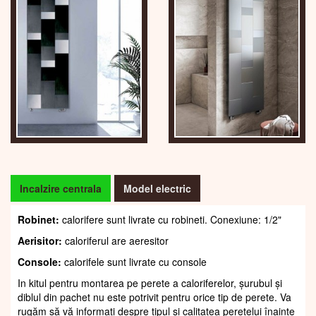
Incalzire centrala
Model electric
Robinet:
calorifere sunt livrate cu robineti. Conexiune: 1/2"
Aerisitor:
caloriferul are aeresitor
Console:
calorifele sunt livrate cu console
In kitul pentru montarea pe perete a caloriferelor, șurubul și
diblul din pachet nu este potrivit pentru orice tip de perete. Va
rugăm să vă informați despre tipul și calitatea peretelui înainte