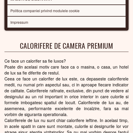
Politica companiei privind modulele cookie
Impressum
CALORIFERE DE CAMERA PREMIUM
Ce face un calorifer sa fie luxos?
Poate din acelasi motiv care face ca o masina, o casa, un hotel
de lux sa fie diferite de restul.
Ceea ce face un calorifer de lux este, ca depaseste caloriferele
medii, nu numai prin aspectul sau, ci in aproape fiecare indicator
de calitate. Caloriferele rafinate, exclusive, din punct de vedere al
designului au un rol important in orice interior in care culorile si
formele imbogatesc spatiul de locuit. Caloriferele de lux au, de
asemenea, performante excelente de incalzire, fara sa mai
vorbim de siguranta operationala.
Caloriferele de lux nu sunt chiar calorifere ieftine. In acelasi timp,
in acele spatii in care sunt montate, culorile si designurile lor vor
atrage sigur atentia vizitatorilor. Sa nu mai vorbim despre faptul