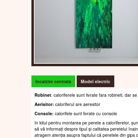
Incalzire centrala
Model electric
Robinet
: caloriferele sunt livrate fara robineti, dar
Aerisitor:
caloriferul are aeresitor
Console:
calorifele sunt livrate cu console
In kitul pentru montarea pe perete a caloriferelor, șur
să vă informați despre tipul și calitatea peretelui înain
atragem atenția asupra faptului că peretele din gips c