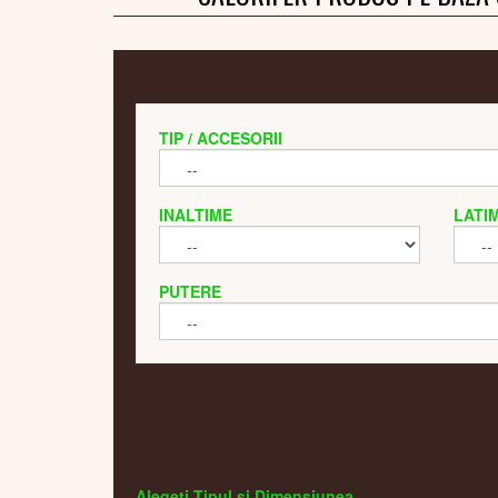
TIP / ACCESORII
INALTIME
LATI
PUTERE
Alegeti Tipul si Dimensiunea