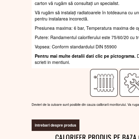
carton vă rugăm să consultați un specialist.
Vă rugăm să instalați radiatoarele în totdeauna cu un
pentru instalarea incorectă.
Presiunea maxima: 6 bar, Temperatura maxima de o
Putere: Randamentul caloriferului este 75/60/20 cu t
Vopsea: Conform standardului DIN 55900
Pentru mai multe detalii dati clic pe pictograma.
D
scrieti in mentiuni.
Devieri de la culoare sunt posibile din cauza calibrarii monitorului. Va rug
intrebari despre produs
CALORIFER PRODUS PE BAZA