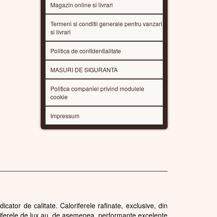
Magazin online si livrari
Termeni si conditii generale pentru vanzari
si livrari
Politica de confidentialitate
MASURI DE SIGURANTA
Politica companiei privind modulele
cookie
Impressum
cator de calitate. Caloriferele rafinate, exclusive, din
loriferele de lux au, de asemenea, performante excelente