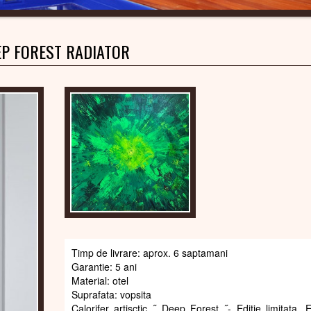
EP FOREST RADIATOR
Timp de livrare: aprox. 6 saptamani
Garantie: 5 ani
Material: otel
Suprafata: vopsita
Calorifer artisctic ˝ Deep Forest ˝- Editie limitata. 