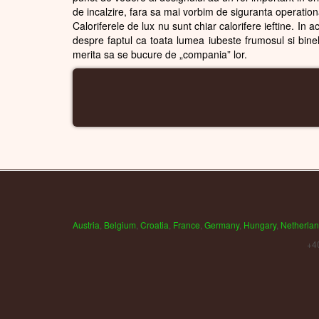
de incalzire, fara sa mai vorbim de siguranta operation
Caloriferele de lux nu sunt chiar calorifere ieftine. In a
despre faptul ca toata lumea iubeste frumosul si binele
merita sa se bucure de „compania” lor.
Austria
,
Belgium
,
Croatia
,
France
,
Germany
,
Hungary
,
Netherla
+4