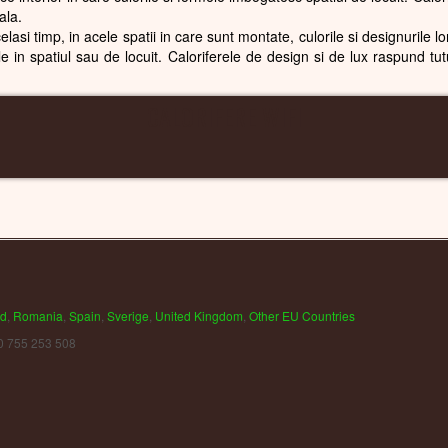
ala.
celasi timp, in acele spatii in care sunt montate, culorile si designurile l
 in spatiul sau de locuit. Caloriferele de design si de lux raspund tut
CALORIFERE WIFI
nd
,
Romania
,
Spain
,
Sverige
,
United Kingdom
,
Other EU Countries
0 755 253 508