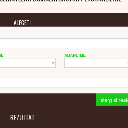
ALEGETI
ME
ADANCIME
sterg si rea
REZULTAT