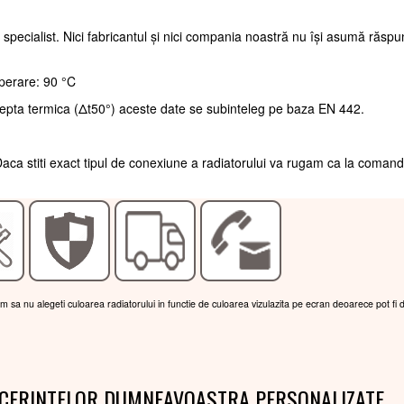
 specialist. Nici fabricantul și nici compania noastră nu își asumă răsp
perare: 90 °C
repta termica (Δt50°) aceste date se subinteleg pe baza EN 442.
aca stiti exact tipul de conexiune a radiatorului va rugam ca la coman
am sa nu alegeti culoarea radiatorului in functie de culoarea vizulazita pe ecran deoarece pot fi 
 CERINTELOR DUMNEAVOASTRA PERSONALIZATE