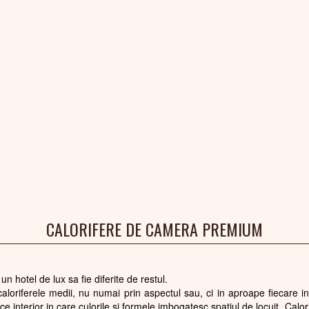
CALORIFERE DE CAMERA PREMIUM
n hotel de lux sa fie diferite de restul.
oriferele medii, nu numai prin aspectul sau, ci in aproape fiecare indi
ice interior in care culorile si formele imbogatesc spatiul de locuit. Ca