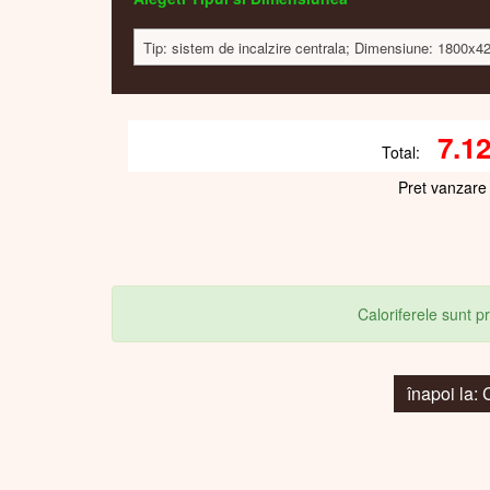
Tip: sistem de incalzire centrala; Dimensiune: 1800x4
7.1
Total:
Pret vanzare
Caloriferele sunt 
înapoi l