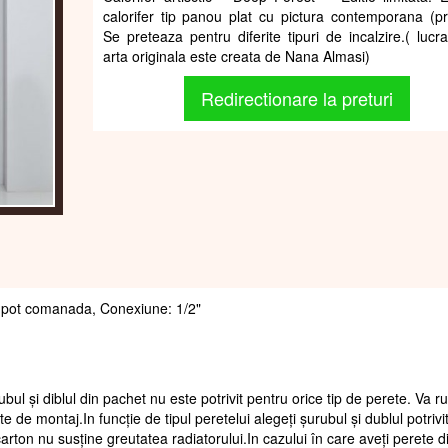
calorifer tip panou plat cu pictura contemporana (pri
Se preteaza pentru diferite tipuri de incalzire.( lucr
arta originala este creata de Nana Almasi)
Redirectionare la preturi
 se pot comanada, Conexiune: 1/2"
ubul și diblul din pachet nu este potrivit pentru orice tip de perete. Va 
te de montaj.In funcție de tipul peretelui alegeți șurubul și dublul potrivi
arton nu susține greutatea radiatorului.In cazului în care aveți perete d