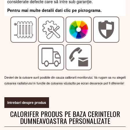
considerate defecte care să intre sub garanție.
Pentru mai multe detalii dati clic pe pictograma.
Devieri de la culoare sunt posibile din cauza calibrarii monitorului. Va rugam sa nu alegeti
culoarea radiatorului in functie de culoarea vizulazita pe ecran deoarece pot fi diferente!
intrebari despre produs
CALORIFER PRODUS PE BAZA CERINTELOR
DUMNEAVOASTRA PERSONALIZATE