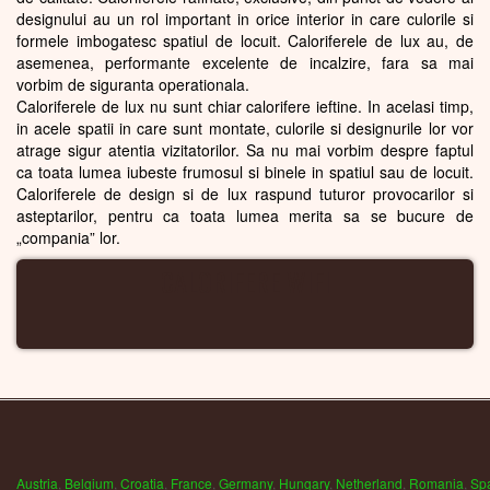
designului au un rol important in orice interior in care culorile si
formele imbogatesc spatiul de locuit. Caloriferele de lux au, de
asemenea, performante excelente de incalzire, fara sa mai
vorbim de siguranta operationala.
Caloriferele de lux nu sunt chiar calorifere ieftine. In acelasi timp,
in acele spatii in care sunt montate, culorile si designurile lor vor
atrage sigur atentia vizitatorilor. Sa nu mai vorbim despre faptul
ca toata lumea iubeste frumosul si binele in spatiul sau de locuit.
Caloriferele de design si de lux raspund tuturor provocarilor si
asteptarilor, pentru ca toata lumea merita sa se bucure de
„compania” lor.
CALORIFERE WIFI
Austria
,
Belgium
,
Croatia
,
France
,
Germany
,
Hungary
,
Netherland
,
Romania
,
Sp