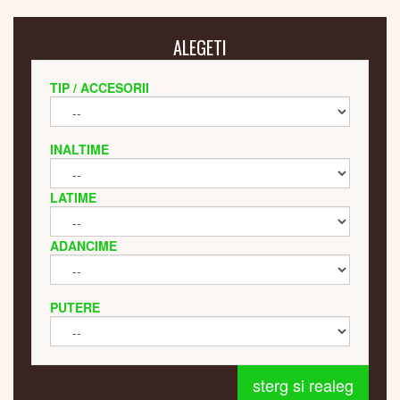
ALEGETI
TIP / ACCESORII
INALTIME
LATIME
ADANCIME
PUTERE
sterg si realeg