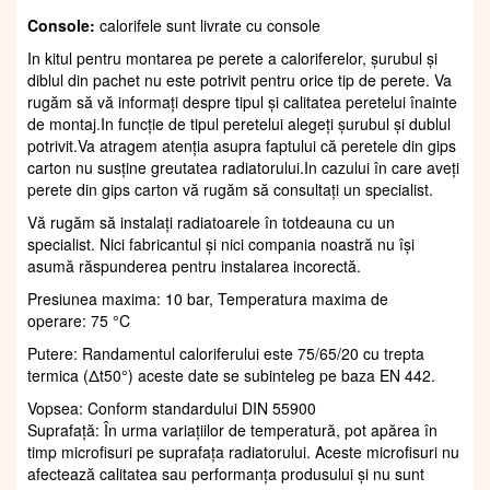
Console:
calorifele sunt livrate cu console
In kitul pentru montarea pe perete a caloriferelor, șurubul și
diblul din pachet nu este potrivit pentru orice tip de perete. Va
rugăm să vă informați despre tipul și calitatea peretelui înainte
de montaj.In funcție de tipul peretelui alegeți șurubul și dublul
potrivit.Va atragem atenția asupra faptului că peretele din gips
carton nu susține greutatea radiatorului.In cazului în care aveți
perete din gips carton vă rugăm să consultați un specialist.
Vă rugăm să instalați radiatoarele în totdeauna cu un
specialist. Nici fabricantul și nici compania noastră nu își
asumă răspunderea pentru instalarea incorectă.
Presiunea maxima: 10 bar, Temperatura maxima de
operare: 75 °C
Putere: Randamentul caloriferului este 75/65/20 cu trepta
termica (Δt50°) aceste date se subinteleg pe baza EN 442.
Vopsea: Conform standardului DIN 55900
Suprafaţă: În urma variațiilor de temperatură, pot apărea în
timp microfisuri pe suprafața radiatorului. Aceste microfisuri nu
afectează calitatea sau performanța produsului și nu sunt