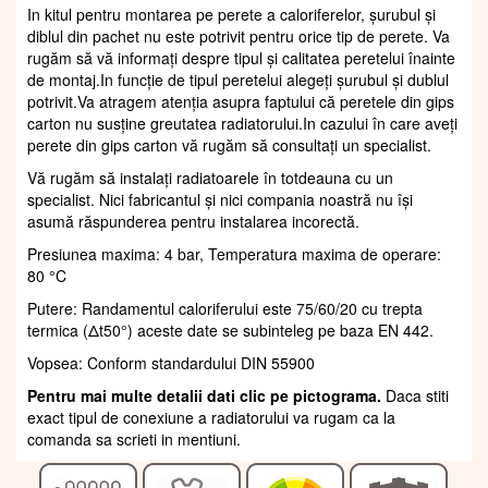
In kitul pentru montarea pe perete a caloriferelor, șurubul și
diblul din pachet nu este potrivit pentru orice tip de perete. Va
rugăm să vă informați despre tipul și calitatea peretelui înainte
de montaj.In funcție de tipul peretelui alegeți șurubul și dublul
potrivit.Va atragem atenția asupra faptului că peretele din gips
carton nu susține greutatea radiatorului.In cazului în care aveți
perete din gips carton vă rugăm să consultați un specialist.
Vă rugăm să instalați radiatoarele în totdeauna cu un
specialist. Nici fabricantul și nici compania noastră nu își
asumă răspunderea pentru instalarea incorectă.
Presiunea maxima: 4 bar, Temperatura maxima de operare:
80 °C
Putere: Randamentul caloriferului este 75/60/20 cu trepta
termica (Δt50°) aceste date se subinteleg pe baza EN 442.
Vopsea: Conform standardului DIN 55900
Pentru mai multe detalii dati clic pe pictograma.
Daca stiti
exact tipul de conexiune a radiatorului va rugam ca la
comanda sa scrieti in mentiuni.