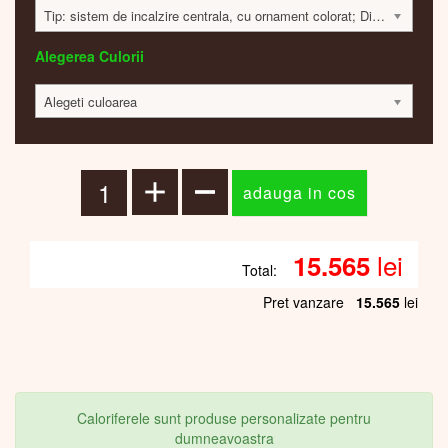
Tip: sistem de incalzire centrala, cu ornament colorat; Dimensiune: 1200x320x40mm; 648 Watt; 15514 lei
Alegerea Culorii
Alegeti culoarea
lei
15.565
Total:
Pret vanzare
15.565
lei
Caloriferele sunt produse personalizate pentru
dumneavoastra