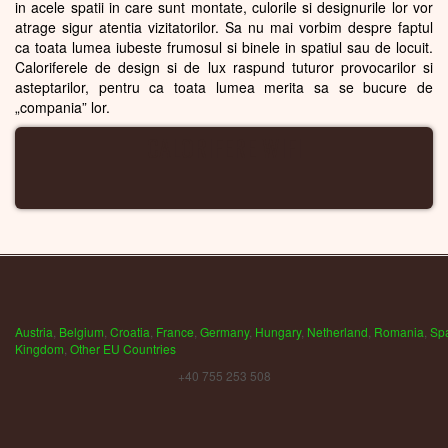
in acele spatii in care sunt montate, culorile si designurile lor vor
atrage sigur atentia vizitatorilor. Sa nu mai vorbim despre faptul
ca toata lumea iubeste frumosul si binele in spatiul sau de locuit.
Caloriferele de design si de lux raspund tuturor provocarilor si
asteptarilor, pentru ca toata lumea merita sa se bucure de
„compania” lor.
CALORIFERE WIFI
Austria
,
Belgium
,
Croatia
,
France
,
Germany
,
Hungary
,
Netherland
,
Romania
,
Sp
Kingdom
,
Other EU Countries
+40 755 253 508