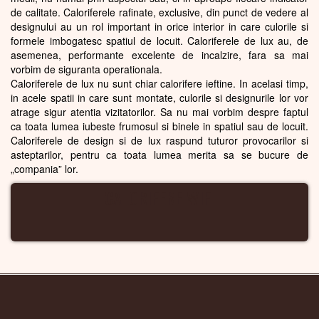
de calitate. Caloriferele rafinate, exclusive, din punct de vedere al
designului au un rol important in orice interior in care culorile si
formele imbogatesc spatiul de locuit. Caloriferele de lux au, de
asemenea, performante excelente de incalzire, fara sa mai
vorbim de siguranta operationala.
Caloriferele de lux nu sunt chiar calorifere ieftine. In acelasi timp,
in acele spatii in care sunt montate, culorile si designurile lor vor
atrage sigur atentia vizitatorilor. Sa nu mai vorbim despre faptul
ca toata lumea iubeste frumosul si binele in spatiul sau de locuit.
Caloriferele de design si de lux raspund tuturor provocarilor si
asteptarilor, pentru ca toata lumea merita sa se bucure de
„compania” lor.
CALORIFERE WIFI