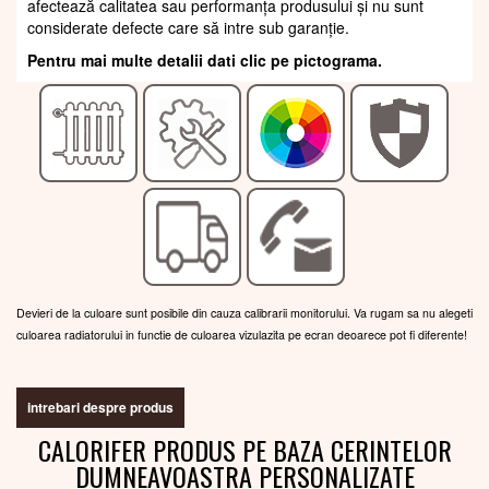
afectează calitatea sau performanța produsului și nu sunt
considerate defecte care să intre sub garanție.
Pentru mai multe detalii dati clic pe pictograma.
Devieri de la culoare sunt posibile din cauza calibrarii monitorului. Va rugam sa nu alegeti
culoarea radiatorului in functie de culoarea vizulazita pe ecran deoarece pot fi diferente!
intrebari despre produs
CALORIFER PRODUS PE BAZA CERINTELOR
DUMNEAVOASTRA PERSONALIZATE