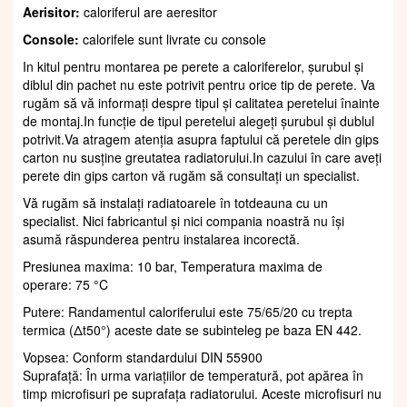
Aerisitor:
caloriferul are aeresitor
Console:
calorifele sunt livrate cu console
In kitul pentru montarea pe perete a caloriferelor, șurubul și
diblul din pachet nu este potrivit pentru orice tip de perete. Va
rugăm să vă informați despre tipul și calitatea peretelui înainte
de montaj.In funcție de tipul peretelui alegeți șurubul și dublul
potrivit.Va atragem atenția asupra faptului că peretele din gips
carton nu susține greutatea radiatorului.In cazului în care aveți
perete din gips carton vă rugăm să consultați un specialist.
Vă rugăm să instalați radiatoarele în totdeauna cu un
specialist. Nici fabricantul și nici compania noastră nu își
asumă răspunderea pentru instalarea incorectă.
Presiunea maxima: 10 bar, Temperatura maxima de
operare: 75 °C
Putere: Randamentul caloriferului este 75/65/20 cu trepta
termica (Δt50°) aceste date se subinteleg pe baza EN 442.
Vopsea: Conform standardului DIN 55900
Suprafaţă: În urma variațiilor de temperatură, pot apărea în
timp microfisuri pe suprafața radiatorului. Aceste microfisuri nu