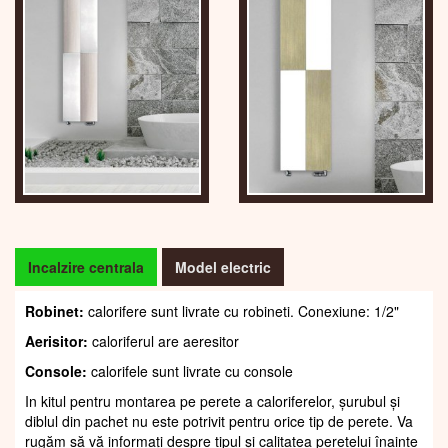
Incalzire centrala
Model electric
Robinet:
calorifere sunt livrate cu robineti. Conexiune: 1/2"
Aerisitor:
caloriferul are aeresitor
Console:
calorifele sunt livrate cu console
In kitul pentru montarea pe perete a caloriferelor, șurubul și
diblul din pachet nu este potrivit pentru orice tip de perete. Va
rugăm să vă informați despre tipul și calitatea peretelui înainte