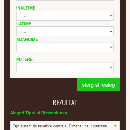
INALTIME
LATIME
ADANCIME
PUTERE
sterg si realeg
REZULTAT
Alegeti Tipul si Dimensiunea
Tip: sistem de incalzire centrala; Dimensiune: 1200x200x40mm; 359 Watt; 6767 lei