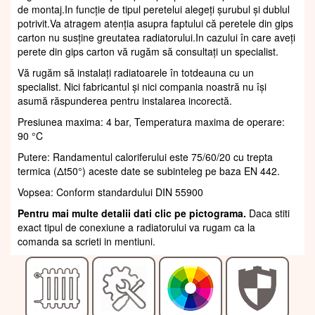
de montaj.In funcție de tipul peretelui alegeți șurubul și dublul
potrivit.Va atragem atenția asupra faptului că peretele din gips
carton nu susține greutatea radiatorului.In cazului în care aveți
perete din gips carton vă rugăm să consultați un specialist.
Vă rugăm să instalați radiatoarele în totdeauna cu un
specialist. Nici fabricantul și nici compania noastră nu își
asumă răspunderea pentru instalarea incorectă.
Presiunea maxima: 4 bar, Temperatura maxima de operare:
90 °C
Putere: Randamentul caloriferului este 75/60/20 cu trepta
termica (Δt50°) aceste date se subinteleg pe baza EN 442.
Vopsea: Conform standardului DIN 55900
Pentru mai multe detalii dati clic pe pictograma.
Daca stiti
exact tipul de conexiune a radiatorului va rugam ca la
comanda sa scrieti in mentiuni.