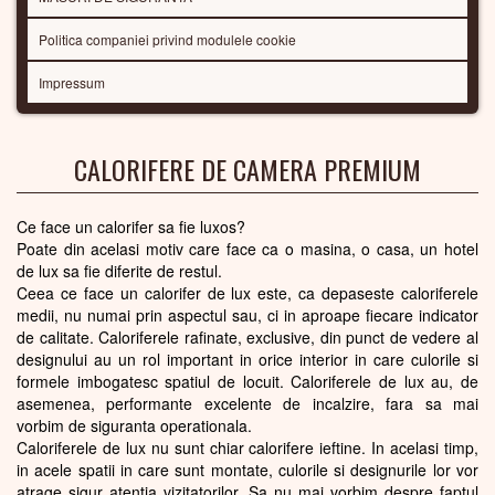
Politica companiei privind modulele cookie
Impressum
CALORIFERE DE CAMERA PREMIUM
Ce face un calorifer sa fie luxos?
Poate din acelasi motiv care face ca o masina, o casa, un hotel
de lux sa fie diferite de restul.
Ceea ce face un calorifer de lux este, ca depaseste caloriferele
medii, nu numai prin aspectul sau, ci in aproape fiecare indicator
de calitate. Caloriferele rafinate, exclusive, din punct de vedere al
designului au un rol important in orice interior in care culorile si
formele imbogatesc spatiul de locuit. Caloriferele de lux au, de
asemenea, performante excelente de incalzire, fara sa mai
vorbim de siguranta operationala.
Caloriferele de lux nu sunt chiar calorifere ieftine. In acelasi timp,
in acele spatii in care sunt montate, culorile si designurile lor vor
atrage sigur atentia vizitatorilor. Sa nu mai vorbim despre faptul