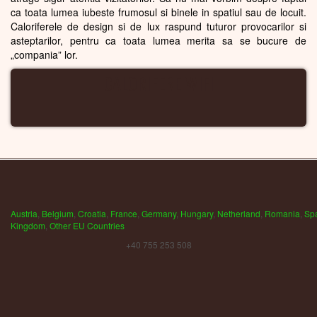
ca toata lumea iubeste frumosul si binele in spatiul sau de locuit.
Caloriferele de design si de lux raspund tuturor provocarilor si
asteptarilor, pentru ca toata lumea merita sa se bucure de
„compania” lor.
CALORIFERE WIFI
Austria
,
Belgium
,
Croatia
,
France
,
Germany
,
Hungary
,
Netherland
,
Romania
,
Sp
Kingdom
,
Other EU Countries
+40 755 253 508