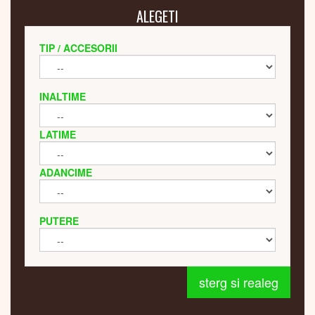
ALEGETI
TIP / ACCESORII
INALTIME
LATIME
ADANCIME
PUTERE
sterg si realeg