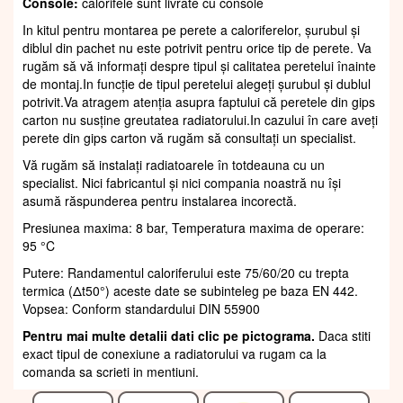
Console:
calorifele sunt livrate cu console
In kitul pentru montarea pe perete a caloriferelor, șurubul și
diblul din pachet nu este potrivit pentru orice tip de perete. Va
rugăm să vă informați despre tipul și calitatea peretelui înainte
de montaj.In funcție de tipul peretelui alegeți șurubul și dublul
potrivit.Va atragem atenția asupra faptului că peretele din gips
carton nu susține greutatea radiatorului.In cazului în care aveți
perete din gips carton vă rugăm să consultați un specialist.
Vă rugăm să instalați radiatoarele în totdeauna cu un
specialist. Nici fabricantul și nici compania noastră nu își
asumă răspunderea pentru instalarea incorectă.
Presiunea maxima: 8 bar, Temperatura maxima de operare:
95 °C
Putere: Randamentul caloriferului este 75/60/20 cu trepta
termica (Δt50°) aceste date se subinteleg pe baza EN 442.
Vopsea: Conform standardului DIN 55900
Pentru mai multe detalii dati clic pe pictograma.
Daca stiti
exact tipul de conexiune a radiatorului va rugam ca la
comanda sa scrieti in mentiuni.