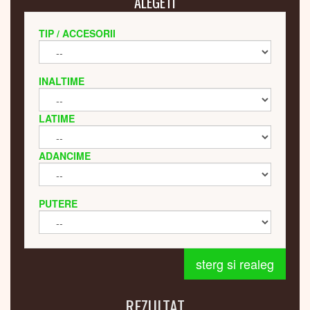
ALEGETI
TIP / ACCESORII
INALTIME
LATIME
ADANCIME
PUTERE
sterg si realeg
REZULTAT