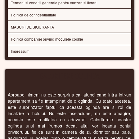
Termeni si conditii generale pentru vanzari si livrari
Politica de confidentialitate
MASURI DE SIGURANTA
Politica companiei privind modulele cookie
Impressum
CALORIFERE OGLINDA
Aproape nimeni nu este surprins ca, atunci cand intra intr-un
apartament sa fie intampinat de o oglinda. Cu toate acestea,
este surprinzator faptul ca aceasta oglinda are si rol de
incalzire a holului. Nu este inselaciune, nu este amagire,
aceasta este realitatea cu adevarat. Caloriferele noastre
oglinda unul mai frumos decat altul vor incanta ochiul
privitorului, fie ca sunt in camera de zi, dormitor sau baie,
asigurand in acelasi timp o temperatura placuta pentru cei