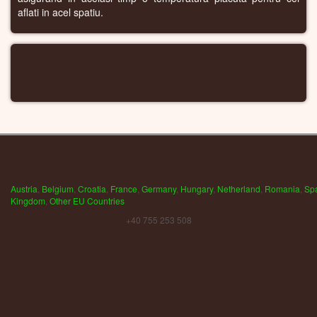
aflati in acel spatiu.
CALORIFERE WIFI
Austria
,
Belgium
,
Croatia
,
France
,
Germany
,
Hungary
,
Netherland
,
Romania
,
Sp
Kingdom
,
Other EU Countries
+40 755 253 508