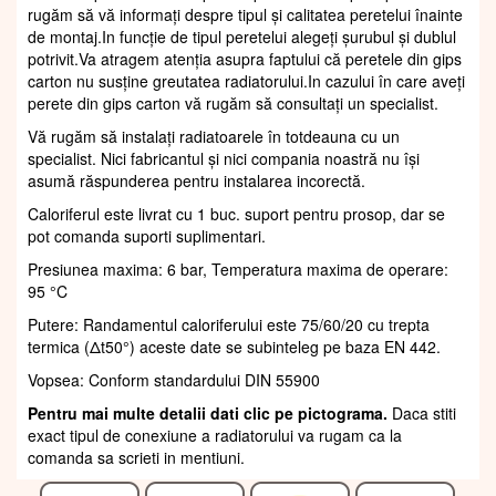
rugăm să vă informați despre tipul și calitatea peretelui înainte
de montaj.In funcție de tipul peretelui alegeți șurubul și dublul
potrivit.Va atragem atenția asupra faptului că peretele din gips
carton nu susține greutatea radiatorului.In cazului în care aveți
perete din gips carton vă rugăm să consultați un specialist.
Vă rugăm să instalați radiatoarele în totdeauna cu un
specialist. Nici fabricantul și nici compania noastră nu își
asumă răspunderea pentru instalarea incorectă.
Caloriferul este livrat cu 1 buc. suport pentru prosop, dar se
pot comanda suporti suplimentari.
Presiunea maxima: 6 bar, Temperatura maxima de operare:
95 °C
Putere: Randamentul caloriferului este 75/60/20 cu trepta
termica (Δt50°) aceste date se subinteleg pe baza EN 442.
Vopsea: Conform standardului DIN 55900
Pentru mai multe detalii dati clic pe pictograma.
Daca stiti
exact tipul de conexiune a radiatorului va rugam ca la
comanda sa scrieti in mentiuni.