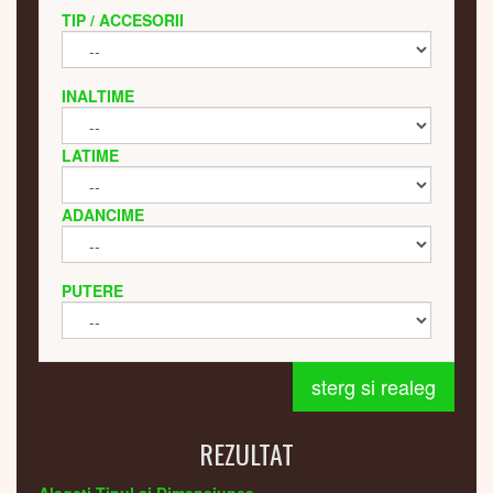
TIP / ACCESORII
INALTIME
LATIME
ADANCIME
PUTERE
sterg si realeg
REZULTAT