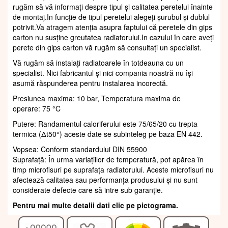
rugăm să vă informați despre tipul și calitatea peretelui înainte
de montaj.In funcție de tipul peretelui alegeți șurubul și dublul
potrivit.Va atragem atenția asupra faptului că peretele din gips
carton nu susține greutatea radiatorului.In cazului în care aveți
perete din gips carton vă rugăm să consultați un specialist.
Vă rugăm să instalați radiatoarele în totdeauna cu un
specialist. Nici fabricantul și nici compania noastră nu își
asumă răspunderea pentru instalarea incorectă.
Presiunea maxima: 10 bar, Temperatura maxima de
operare: 75 °C
Putere: Randamentul caloriferului este 75/65/20 cu trepta
termica (Δt50°) aceste date se subinteleg pe baza EN 442.
Vopsea: Conform standardului DIN 55900
Suprafaţă: În urma variațiilor de temperatură, pot apărea în
timp microfisuri pe suprafața radiatorului. Aceste microfisuri nu
afectează calitatea sau performanța produsului și nu sunt
considerate defecte care să intre sub garanție.
Pentru mai multe detalii dati clic pe pictograma.