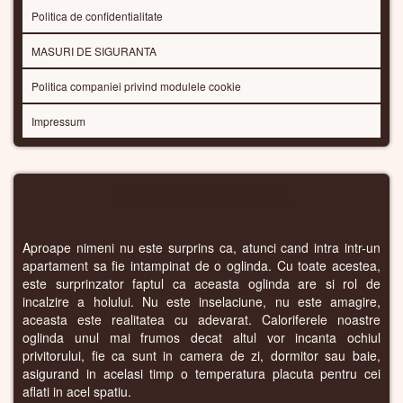
Politica de confidentialitate
MASURI DE SIGURANTA
Politica companiei privind modulele cookie
Impressum
CALORIFERE OGLINDA
Aproape nimeni nu este surprins ca, atunci cand intra intr-un
apartament sa fie intampinat de o oglinda. Cu toate acestea,
este surprinzator faptul ca aceasta oglinda are si rol de
incalzire a holului. Nu este inselaciune, nu este amagire,
aceasta este realitatea cu adevarat. Caloriferele noastre
oglinda unul mai frumos decat altul vor incanta ochiul
privitorului, fie ca sunt in camera de zi, dormitor sau baie,
asigurand in acelasi timp o temperatura placuta pentru cei
aflati in acel spatiu.