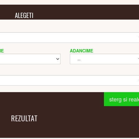
ALEGETI
ME
ADANCIME
sterg si rea
REZULTAT