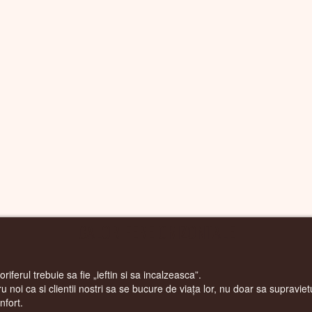
CALORIFERE ORIZONTALE
riferul trebuie sa fie „ieftin si sa incalzeasca”.
 noi ca si clientii nostri sa se bucure de viața lor, nu doar sa supraviet
nfort.