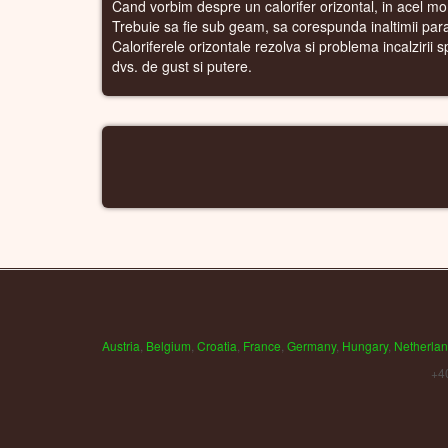
Cand vorbim despre un calorifer orizontal, in acel mo
Trebuie sa fie sub geam, sa corespunda inaltimii para
Caloriferele orizontale rezolva si problema incalzirii s
dvs. de gust si putere.
Austria
,
Belgium
,
Croatia
,
France
,
Germany
,
Hungary
,
Netherla
+4