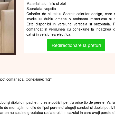
Material: aluminiu si otel
Suprafata: vopsita
Calorifer de aluminiu Secret: calorifer design, care d
invelisului dublu emana o ambianta misteriosa si m
Este disponibil in versiune verticala si orizontala. P
comandat in versiunea cu conexiune la incalzirea c
cat si in versiunea electrica.
Redirectionare la preturi
 se pot comanada, Conexiune: 1/2"
ubul și diblul din pachet nu este potrivit pentru orice tip de perete. Va 
te de montaj.In funcție de tipul peretelui alegeți șurubul și dublul potrivi
arton nu susține greutatea radiatorului.In cazului în care aveți perete d