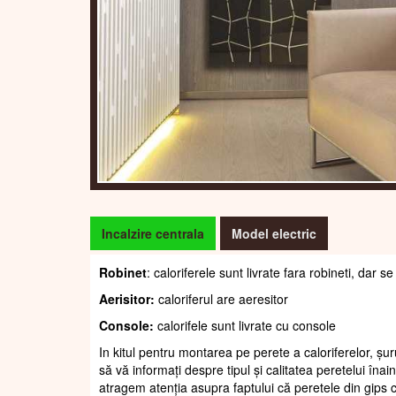
Incalzire centrala
Model electric
Robinet
: caloriferele sunt livrate fara robineti, dar
Aerisitor:
caloriferul are aeresitor
Console:
calorifele sunt livrate cu console
In kitul pentru montarea pe perete a caloriferelor, șur
să vă informați despre tipul și calitatea peretelui înain
atragem atenția asupra faptului că peretele din gips c