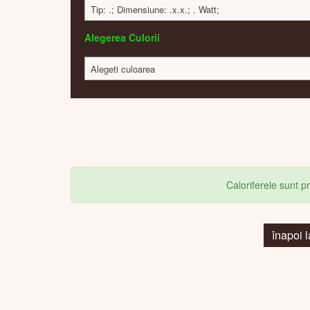
Tip: .; Dimensiune: .x.x.; . Watt;
Alegerea Culorii
Alegeti culoarea
Caloriferele sunt 
înapoi