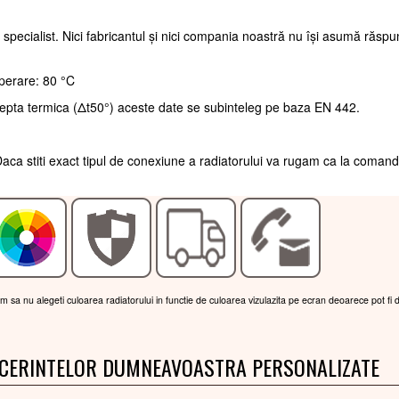
 specialist. Nici fabricantul și nici compania noastră nu își asumă răsp
perare: 80 °C
repta termica (Δt50°) aceste date se subinteleg pe baza EN 442.
aca stiti exact tipul de conexiune a radiatorului va rugam ca la coman
am sa nu alegeti culoarea radiatorului in functie de culoarea vizulazita pe ecran deoarece pot fi 
 CERINTELOR DUMNEAVOASTRA PERSONALIZATE