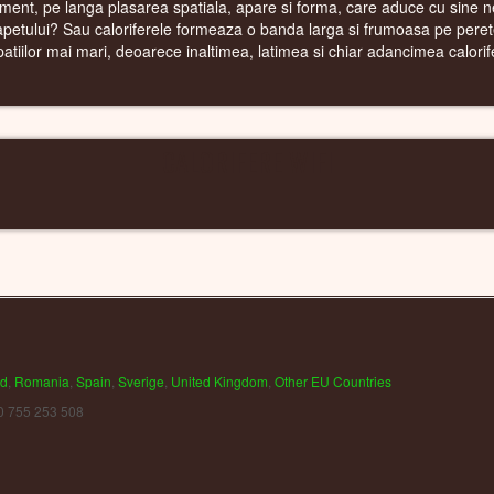
ment, pe langa plasarea spatiala, apare si forma, care aduce cu sine ne
petului? Sau caloriferele formeaza o banda larga si frumoasa pe perete
patiilor mai mari, deoarece inaltimea, latimea si chiar adancimea calorifer
CALORIFERE WIFI
nd
,
Romania
,
Spain
,
Sverige
,
United Kingdom
,
Other EU Countries
0 755 253 508