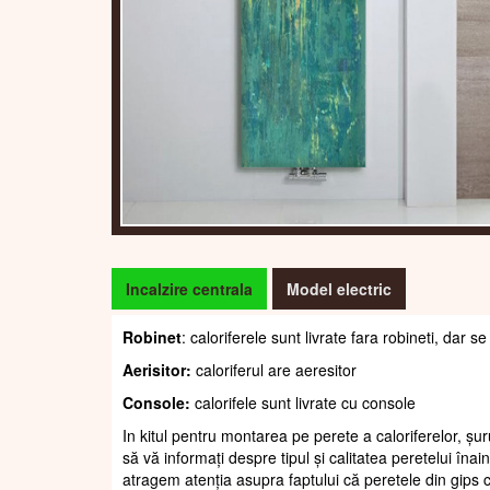
Incalzire centrala
Model electric
Robinet
: caloriferele sunt livrate fara robineti, dar
Aerisitor:
caloriferul are aeresitor
Console:
calorifele sunt livrate cu console
In kitul pentru montarea pe perete a caloriferelor, șur
să vă informați despre tipul și calitatea peretelui înain
atragem atenția asupra faptului că peretele din gips c