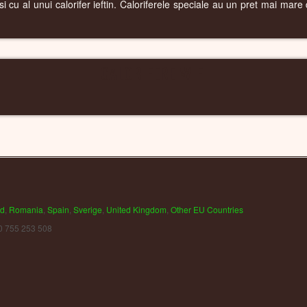
lasi cu al unui calorifer ieftin. Caloriferele speciale au un pret mai ma
CALORIFERE WIFI
nd
,
Romania
,
Spain
,
Sverige
,
United Kingdom
,
Other EU Countries
0 755 253 508