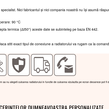
 specialist. Nici fabricantul și nici compania noastră nu își asumă răsp
perare: 90 °C
repta termica (Δt50°) aceste date se subinteleg pe baza EN 442.
aca stiti exact tipul de conexiune a radiatorului va rugam ca la coman
am sa nu alegeti culoarea radiatorului in functie de culoarea vizulazita pe ecran deoarece pot fi 
 CERINTELOR DUMNEAVOASTRA PERSONALIZATE