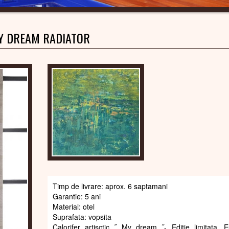
Y DREAM RADIATOR
Timp de livrare: aprox. 6 saptamani
Garantie: 5 ani
Material: otel
Suprafata: vopsita
Calorifer artisctic ˝ My dream ˝- Editie limitata. 