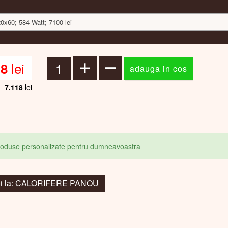
20x60; 584 Watt; 7100 lei
lei
18
7.118
lei
produse personalizate pentru dumneavoastra
oi la: CALORIFERE PANOU