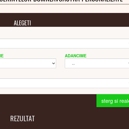
ALEGETI
ME
ADANCIME
sterg si rea
REZULTAT