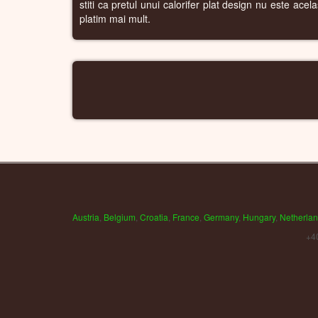
stiti ca pretul unui calorifer plat design nu este ace
platim mai mult.
Austria
,
Belgium
,
Croatia
,
France
,
Germany
,
Hungary
,
Netherla
+4