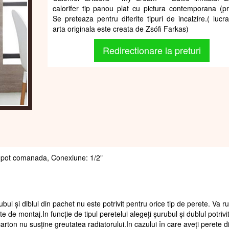
calorifer tip panou plat cu pictura contemporana (pri
Se preteaza pentru diferite tipuri de incalzire.( lucr
arta originala este creata de Zsófi Farkas)
Redirectionare la preturi
 se pot comanada, Conexiune: 1/2"
ubul și diblul din pachet nu este potrivit pentru orice tip de perete. Va 
te de montaj.In funcție de tipul peretelui alegeți șurubul și dublul potrivi
arton nu susține greutatea radiatorului.In cazului în care aveți perete d