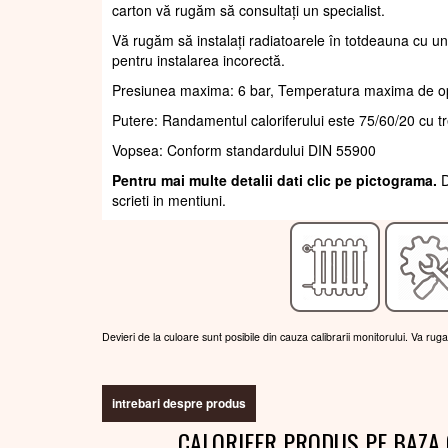
carton vă rugăm să consultați un specialist.
Vă rugăm să instalați radiatoarele în totdeauna cu un
pentru instalarea incorectă.
Presiunea maxima: 6 bar, Temperatura maxima de o
Putere: Randamentul caloriferului este 75/60/20 cu t
Vopsea: Conform standardului DIN 55900
Pentru mai multe detalii dati clic pe pictograma.
D
scrieti in mentiuni.
Devieri de la culoare sunt posibile din cauza calibrarii monitorului. Va rug
intrebari despre produs
CALORIFER PRODUS PE BAZA