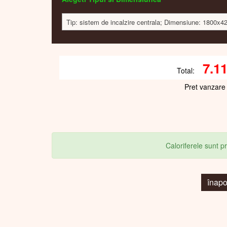
Tip: sistem de incalzire centrala; Dimensiune: 1800x4
7.1
Total:
Pret vanzare
Caloriferele sunt 
înap