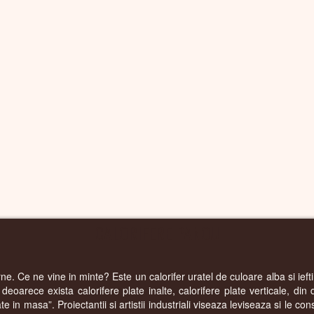
CALORIFERE PANOU
e. Ce ne vine in minte? Este un calorifer uratel de culoare alba si iefti
eoarece exista calorifere plate inalte, calorifere plate verticale, din d
e in masa”. Proiectantii si artistii industriali viseaza leviseaza si le c