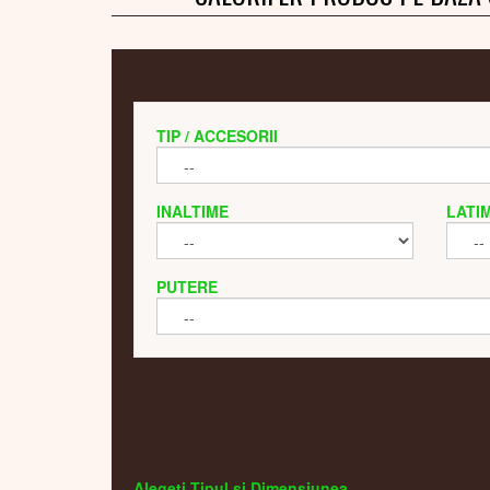
TIP / ACCESORII
INALTIME
LATI
PUTERE
Alegeti Tipul si Dimensiunea