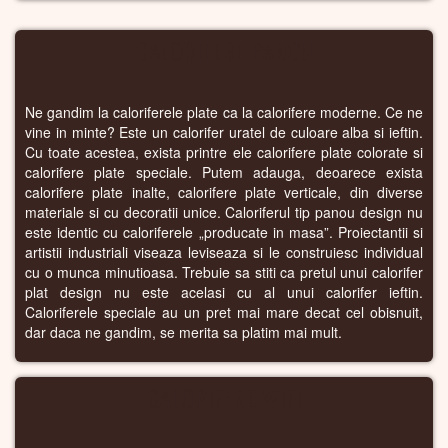
CALORIFERE PANOU
Ne gandim la caloriferele plate ca la calorifere moderne. Ce ne
vine in minte? Este un calorifer uratel de culoare alba si ieftin.
Cu toate acestea, exista printre ele calorifere plate colorate si
calorifere plate speciale. Putem adauga, deoarece exista
calorifere plate inalte, calorifere plate verticale, din diverse
materiale si cu decoratii unice. Caloriferul tip panou design nu
este identic cu caloriferele „producate in masa”. Proiectantii si
artistii industriali viseaza leviseaza si le construiesc individual
cu o munca minutioasa. Trebuie sa stiti ca pretul unui calorifer
plat design nu este acelasi cu al unui calorifer ieftin.
Caloriferele speciale au un pret mai mare decat cel obisnuit,
dar daca ne gandim, se merita sa platim mai mult.
CALORIFERE WIFI