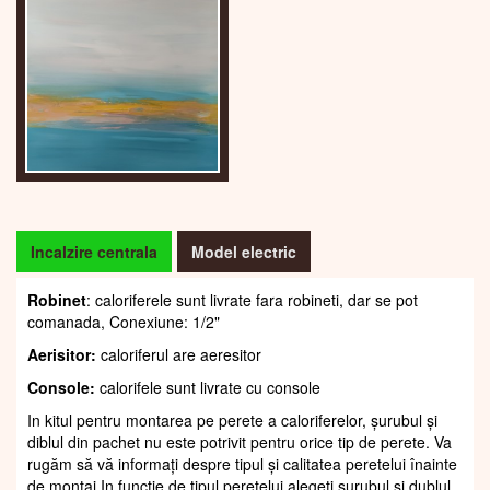
Incalzire centrala
Model electric
Robinet
: caloriferele sunt livrate fara robineti, dar se pot
comanada, Conexiune: 1/2"
Aerisitor:
caloriferul are aeresitor
Console:
calorifele sunt livrate cu console
In kitul pentru montarea pe perete a caloriferelor, șurubul și
diblul din pachet nu este potrivit pentru orice tip de perete. Va
rugăm să vă informați despre tipul și calitatea peretelui înainte
de montaj.In funcție de tipul peretelui alegeți șurubul și dublul