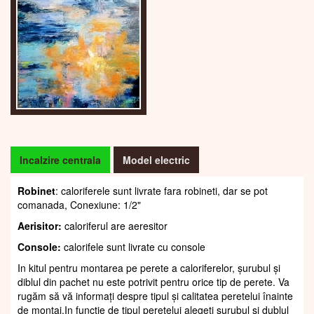
Incalzire centrala
Model electric
Robinet
: caloriferele sunt livrate fara robineti, dar se pot
comanada, Conexiune: 1/2"
Aerisitor:
caloriferul are aeresitor
Console:
calorifele sunt livrate cu console
In kitul pentru montarea pe perete a caloriferelor, șurubul și
diblul din pachet nu este potrivit pentru orice tip de perete. Va
rugăm să vă informați despre tipul și calitatea peretelui înainte
de montaj.In funcție de tipul peretelui alegeți șurubul și dublul