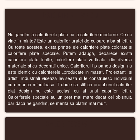
CALORIFERE PANOU
Ne gandim la caloriferele plate ca la calorifere moderne. Ce ne
vine in minte? Este un calorifer uratel de culoare alba si ieftin.
Cu toate acestea, exista printre ele calorifere plate colorate si
calorifere plate speciale. Putem adauga, deoarece exista
calorifere plate inalte, calorifere plate verticale, din diverse
materiale si cu decoratii unice. Caloriferul tip panou design nu
este identic cu caloriferele „producate in masa”. Proiectantii si
artistii industriali viseaza leviseaza si le construiesc individual
cu o munca minutioasa. Trebuie sa stiti ca pretul unui calorifer
plat design nu este acelasi cu al unui calorifer ieftin.
Caloriferele speciale au un pret mai mare decat cel obisnuit,
dar daca ne gandim, se merita sa platim mai mult.
CALORIFERE WIFI