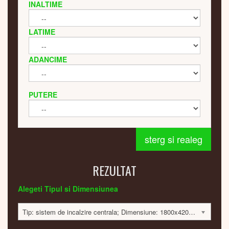
INALTIME
LATIME
ADANCIME
PUTERE
sterg si realeg
REZULTAT
Alegeti Tipul si Dimensiunea
Tip: sistem de incalzire centrala; Dimensiune: 1800x420x60; 584 Watt; 7100 lei