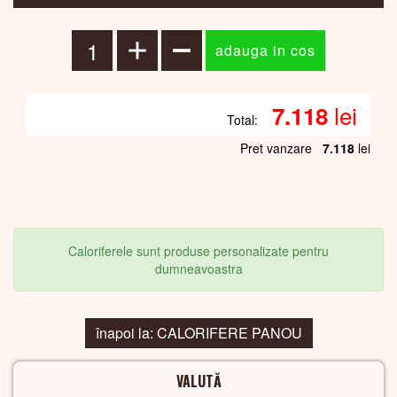
lei
7.118
Total:
Pret vanzare
7.118
lei
Caloriferele sunt produse personalizate pentru
dumneavoastra
înapoi la: CALORIFERE PANOU
VALUTĂ