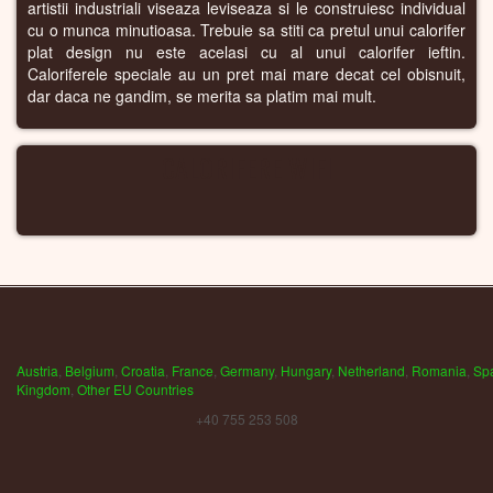
artistii industriali viseaza leviseaza si le construiesc individual
cu o munca minutioasa. Trebuie sa stiti ca pretul unui calorifer
plat design nu este acelasi cu al unui calorifer ieftin.
Caloriferele speciale au un pret mai mare decat cel obisnuit,
dar daca ne gandim, se merita sa platim mai mult.
CALORIFERE WIFI
Austria
,
Belgium
,
Croatia
,
France
,
Germany
,
Hungary
,
Netherland
,
Romania
,
Sp
Kingdom
,
Other EU Countries
+40 755 253 508