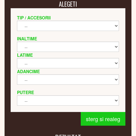
ALEGETI
TIP / ACCESORII
INALTIME
LATIME
ADANCIME
PUTERE
sterg si realeg