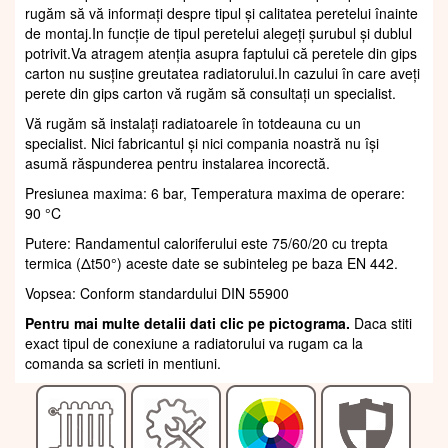
rugăm să vă informați despre tipul și calitatea peretelui înainte
de montaj.In funcție de tipul peretelui alegeți șurubul și dublul
potrivit.Va atragem atenția asupra faptului că peretele din gips
carton nu susține greutatea radiatorului.In cazului în care aveți
perete din gips carton vă rugăm să consultați un specialist.
Vă rugăm să instalați radiatoarele în totdeauna cu un
specialist. Nici fabricantul și nici compania noastră nu își
asumă răspunderea pentru instalarea incorectă.
Presiunea maxima: 6 bar, Temperatura maxima de operare:
90 °C
Putere: Randamentul caloriferului este 75/60/20 cu trepta
termica (Δt50°) aceste date se subinteleg pe baza EN 442.
Vopsea: Conform standardului DIN 55900
Pentru mai multe detalii dati clic pe pictograma.
Daca stiti
exact tipul de conexiune a radiatorului va rugam ca la
comanda sa scrieti in mentiuni.