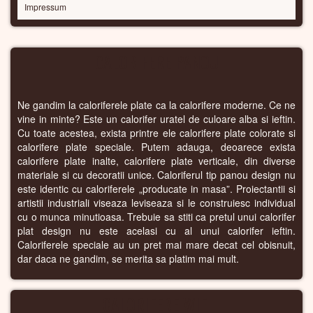
Impressum
CALORIFERE PANOU
Ne gandim la caloriferele plate ca la calorifere moderne. Ce ne
vine in minte? Este un calorifer uratel de culoare alba si ieftin.
Cu toate acestea, exista printre ele calorifere plate colorate si
calorifere plate speciale. Putem adauga, deoarece exista
calorifere plate inalte, calorifere plate verticale, din diverse
materiale si cu decoratii unice. Caloriferul tip panou design nu
este identic cu caloriferele „producate in masa”. Proiectantii si
artistii industriali viseaza leviseaza si le construiesc individual
cu o munca minutioasa. Trebuie sa stiti ca pretul unui calorifer
plat design nu este acelasi cu al unui calorifer ieftin.
Caloriferele speciale au un pret mai mare decat cel obisnuit,
dar daca ne gandim, se merita sa platim mai mult.
CALORIFERE WIFI