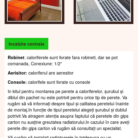
Incalzire centrala
Robinet
: caloriferele sunt livrate fara robineti, dar se pot
comanada, Conexiune: 1/2"
Aerisitor:
caloriferul are aeresitor
Console:
calorifele sunt livrate cu console
In kitul pentru montarea pe perete a caloriferelor, șurubul și
diblul din pachet nu este potrivit pentru orice tip de perete. Va
rugăm să vă informați despre tipul și calitatea peretelui înainte
de montaj.In funcție de tipul peretelui alegeți șurubul și dublul
potrivit.Va atragem atenția asupra faptului că peretele din gips
carton nu susține greutatea radiatorului.In cazului în care aveți
perete din gips carton vă rugăm să consultați un specialist.
Vă rugăm să instalați radiatoarele în totdeauna cu un