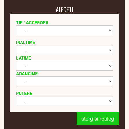
ALEGETI
TIP / ACCESORII
INALTIME
LATIME
ADANCIME
PUTERE
sterg si realeg