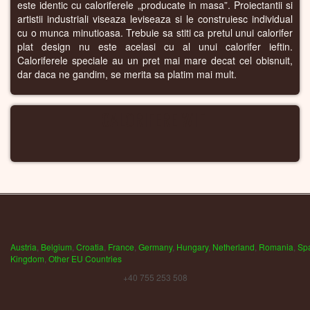
este identic cu caloriferele „producate in masa”. Proiectantii si
artistii industriali viseaza leviseaza si le construiesc individual
cu o munca minutioasa. Trebuie sa stiti ca pretul unui calorifer
plat design nu este acelasi cu al unui calorifer ieftin.
Caloriferele speciale au un pret mai mare decat cel obisnuit,
dar daca ne gandim, se merita sa platim mai mult.
CALORIFERE WIFI
Austria
,
Belgium
,
Croatia
,
France
,
Germany
,
Hungary
,
Netherland
,
Romania
,
Sp
Kingdom
,
Other EU Countries
+40 755 253 508