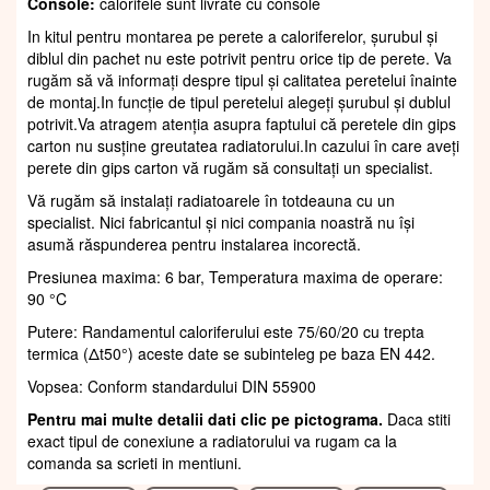
Console:
calorifele sunt livrate cu console
In kitul pentru montarea pe perete a caloriferelor, șurubul și
diblul din pachet nu este potrivit pentru orice tip de perete. Va
rugăm să vă informați despre tipul și calitatea peretelui înainte
de montaj.In funcție de tipul peretelui alegeți șurubul și dublul
potrivit.Va atragem atenția asupra faptului că peretele din gips
carton nu susține greutatea radiatorului.In cazului în care aveți
perete din gips carton vă rugăm să consultați un specialist.
Vă rugăm să instalați radiatoarele în totdeauna cu un
specialist. Nici fabricantul și nici compania noastră nu își
asumă răspunderea pentru instalarea incorectă.
Presiunea maxima: 6 bar, Temperatura maxima de operare:
90 °C
Putere: Randamentul caloriferului este 75/60/20 cu trepta
termica (Δt50°) aceste date se subinteleg pe baza EN 442.
Vopsea: Conform standardului DIN 55900
Pentru mai multe detalii dati clic pe pictograma.
Daca stiti
exact tipul de conexiune a radiatorului va rugam ca la
comanda sa scrieti in mentiuni.