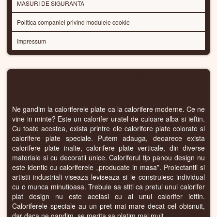
MASURI DE SIGURANTA
Politica companiei privind modulele cookie
Impressum
CALORIFERE PANOU
Ne gandim la caloriferele plate ca la calorifere moderne. Ce ne
vine in minte? Este un calorifer uratel de culoare alba si ieftin.
Cu toate acestea, exista printre ele calorifere plate colorate si
calorifere plate speciale. Putem adauga, deoarece exista
calorifere plate inalte, calorifere plate verticale, din diverse
materiale si cu decoratii unice. Caloriferul tip panou design nu
este identic cu caloriferele „producate in masa”. Proiectantii si
artistii industriali viseaza leviseaza si le construiesc individual
cu o munca minutioasa. Trebuie sa stiti ca pretul unui calorifer
plat design nu este acelasi cu al unui calorifer ieftin.
Caloriferele speciale au un pret mai mare decat cel obisnuit,
dar daca ne gandim, se merita sa platim mai mult.