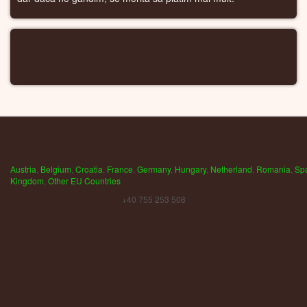
CALORIFERE WIFI
Austria
,
Belgium
,
Croatia
,
France
,
Germany
,
Hungary
,
Netherland
,
Romania
,
Sp
Kingdom
,
Other EU Countries
+40 755 253 508