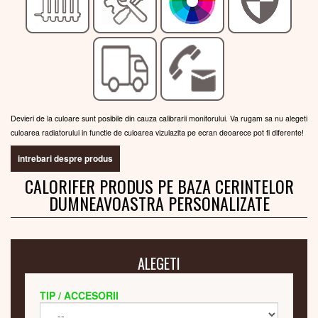
Devieri de la culoare sunt posibile din cauza calibrarii monitorului. Va rugam sa nu alegeti
culoarea radiatorului in functie de culoarea vizulazita pe ecran deoarece pot fi diferente!
intrebari despre produs
CALORIFER PRODUS PE BAZA CERINTELOR
DUMNEAVOASTRA PERSONALIZATE
ALEGETI
TIP / ACCESORII