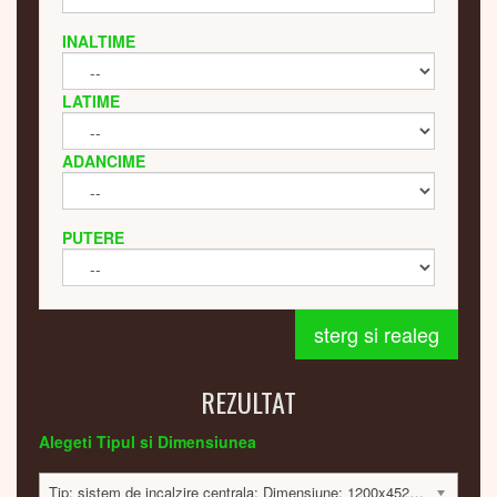
INALTIME
LATIME
ADANCIME
PUTERE
sterg si realeg
REZULTAT
Alegeti Tipul si Dimensiunea
Tip: sistem de incalzire centrala; Dimensiune: 1200x452x40mm; 813 Watt; 15540 lei