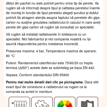
diblul din pachet nu este potrivit pentru orice tip de perete. Va
rugăm să vă informați despre tipul și calitatea peretelui înainte
de montaj.In funcție de tipul peretelui alegeți șurubul și dublul
potrivit.Va atragem atenția asupra faptului că peretele din gips
carton nu susține greutatea radiatorului.In cazului în care aveți
perete din gips carton vă rugăm să consultați un specialist.
Vă rugăm să instalați radiatoarele în totdeauna cu un
specialist. Nici fabricantul și nici compania noastră nu își
asumă răspunderea pentru instalarea incorectă.
Presiunea maxima: 4 bar, Temperatura maxima de operare:
80 °C
Putere: Randamentul caloriferului este 75/60/20 cu trepta
termica (Δt50°) aceste date se subinteleg pe baza EN 442.
Vopsea: Conform standardului DIN 55900
Pentru mai multe detalii dati clic pe pictograma.
Daca stiti
exact tipul de conexiune a radiatorului va rugam ca la
comanda sa scrieti in mentiuni.