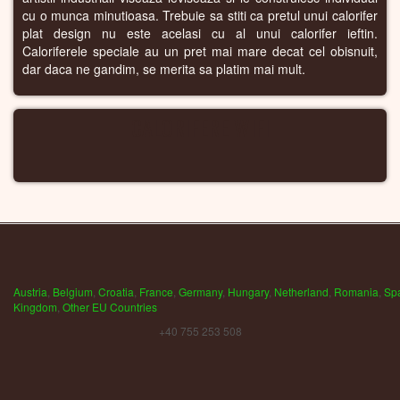
cu o munca minutioasa. Trebuie sa stiti ca pretul unui calorifer
plat design nu este acelasi cu al unui calorifer ieftin.
Caloriferele speciale au un pret mai mare decat cel obisnuit,
dar daca ne gandim, se merita sa platim mai mult.
CALORIFERE WIFI
Austria
,
Belgium
,
Croatia
,
France
,
Germany
,
Hungary
,
Netherland
,
Romania
,
Sp
Kingdom
,
Other EU Countries
+40 755 253 508