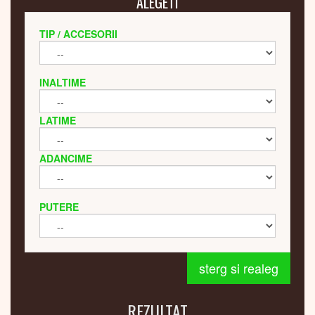
ALEGETI
TIP / ACCESORII
INALTIME
LATIME
ADANCIME
PUTERE
sterg si realeg
REZULTAT