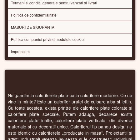
Termeni si conditii generale pentru vanzari si livrari
Politica de confidentialitate
MASURI DE SIGURANTA
Politica companiei privind modulele cookie
Impressum
CALORIFERE PANOU
Ne gandim la caloriferele plate ca la calorifere moderne. Ce ne
vine in minte? Este un calorifer uratel de culoare alba si ieftin.
Cu toate acestea, exista printre ele calorifere plate colorate si
calorifere plate speciale. Putem adauga, deoarece exista
calorifere plate inalte, calorifere plate verticale, din diverse
materiale si cu decoratii unice. Caloriferul tip panou design nu
este identic cu caloriferele „producate in masa”. Proiectantii si
artistii industriali viseaza leviseaza si le construiesc individual