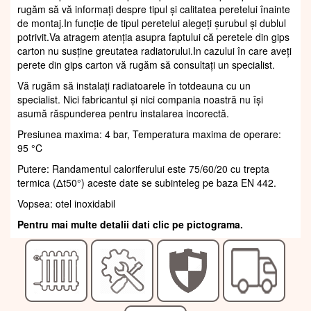
rugăm să vă informați despre tipul și calitatea peretelui înainte
de montaj.In funcție de tipul peretelui alegeți șurubul și dublul
potrivit.Va atragem atenția asupra faptului că peretele din gips
carton nu susține greutatea radiatorului.In cazului în care aveți
perete din gips carton vă rugăm să consultați un specialist.
Vă rugăm să instalați radiatoarele în totdeauna cu un
specialist. Nici fabricantul și nici compania noastră nu își
asumă răspunderea pentru instalarea incorectă.
Presiunea maxima: 4 bar, Temperatura maxima de operare:
95 °C
Putere: Randamentul caloriferului este 75/60/20 cu trepta
termica (Δt50°) aceste date se subinteleg pe baza EN 442.
Vopsea: otel inoxidabil
Pentru mai multe detalii dati clic pe pictograma.