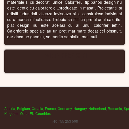
materiale si cu decoratii unice. Caloriferul tip panou design nu
este identic cu caloriferele „producate in masa”. Proiectantii si
artistii industriali viseaza leviseaza si le construiesc individual
cu o munca minutioasa. Trebuie sa stiti ca pretul unui calorifer
plat design nu este acelasi cu al unui calorifer ieftin.
Caloriferele speciale au un pret mai mare decat cel obisnuit,
dar daca ne gandim, se merita sa platim mai mult.
CALORIFERE WIFI
Austria
,
Belgium
,
Croatia
,
France
,
Germany
,
Hungary
,
Netherland
,
Romania
,
Sp
Kingdom
,
Other EU Countries
+40 755 253 508