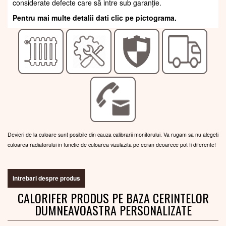
considerate defecte care să intre sub garanție.
Pentru mai multe detalii dati clic pe pictograma.
Devieri de la culoare sunt posibile din cauza calibrarii monitorului. Va rugam sa nu alegeti
culoarea radiatorului in functie de culoarea vizulazita pe ecran deoarece pot fi diferente!
intrebari despre produs
CALORIFER PRODUS PE BAZA CERINTELOR
DUMNEAVOASTRA PERSONALIZATE