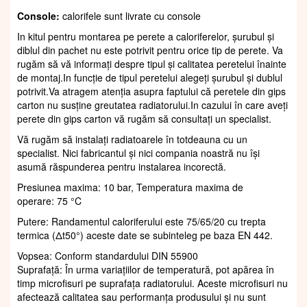
Console:
calorifele sunt livrate cu console
In kitul pentru montarea pe perete a caloriferelor, șurubul și
diblul din pachet nu este potrivit pentru orice tip de perete. Va
rugăm să vă informați despre tipul și calitatea peretelui înainte
de montaj.In funcție de tipul peretelui alegeți șurubul și dublul
potrivit.Va atragem atenția asupra faptului că peretele din gips
carton nu susține greutatea radiatorului.In cazului în care aveți
perete din gips carton vă rugăm să consultați un specialist.
Vă rugăm să instalați radiatoarele în totdeauna cu un
specialist. Nici fabricantul și nici compania noastră nu își
asumă răspunderea pentru instalarea incorectă.
Presiunea maxima: 10 bar, Temperatura maxima de
operare: 75 °C
Putere: Randamentul caloriferului este 75/65/20 cu trepta
termica (Δt50°) aceste date se subinteleg pe baza EN 442.
Vopsea: Conform standardului DIN 55900
Suprafaţă: În urma variațiilor de temperatură, pot apărea în
timp microfisuri pe suprafața radiatorului. Aceste microfisuri nu
afectează calitatea sau performanța produsului și nu sunt