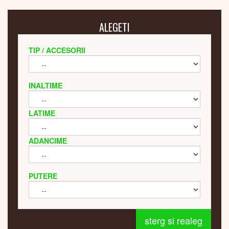
ALEGETI
TIP / ACCESORII
INALTIME
LATIME
ADANCIME
PUTERE
sterg si realeg