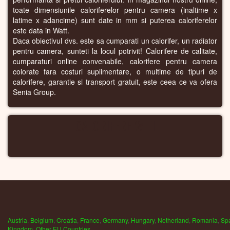
toate dimensiunile caloriferelor pentru camera (inaltime x
latime x adancime) sunt date in mm si puterea caloriferelor
este data in Watt.
Daca obiectivul dvs. este sa cumparati un calorifer, un radiator
pentru camera, sunteti la locul potrivit! Calorifere de calitate,
cumparaturi online convenabile, calorifere pentru camera
colorate fara costuri suplimentare, o multime de tipuri de
calorifere, garantie si transport gratuit, este ceea ce va ofera
Senia Group.
CALORIFERE WIFI
Austria
,
Belgium
,
Croatia
,
France
,
Germany
,
Hungary
,
Netherland
,
Romania
,
Sp
Kingdom
,
Other EU Countries