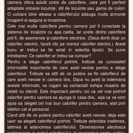
camera ofera solutii unice de calorifere, care pot fi perfect
adaptate oricarei locuințe, stil de locuinta sau gama de culori.
O culoare bine aleasa a caloriferului adauga multa armonie
incaperii si asigura si incalzirea.
Cele mai multe calorifere pentru camera pot fi conectate la
sisteme de incalzire cu apa calda, iar unele dintre calorifere
pot fi, de asemenea și calorifere electrice. (Daca doriti doar un
calorifer electric, faceti clic pe meniul calorifer electric.) Acest
lucru ar trebui sa fie setat in selectia tipului. Se pune
intrebarea: Ce calorifer ar trebui sa cumpar?
Pentru a alege caloriferul potrivit, trebuie sa cunoasteti
informatiile importante de care aveti nevoie pentru a alege
caloriferul. Trebuie sa stiti de ce putere sa fie caloriferul de
care aveti nevoie in camera dvs. Daca nu aveti la indemana
aceste informatii, va rugam sa contactati echipa noastra de
relatii cu clientii. Este important pentru noi ca cel mai potrivit
calorifer pentru camera sa ajunga in casa dvs., așa ca va vom
ajuta sa alegeti cel mai bun calorifer pentru camera, atat prin
telefon cat si personal.
Cand stiti de ce putere pentru calorifer aveti nevoie, deja este
usor sa alegeti caloriferul potrivit. Trebuie selectata inaltimea,
latimea si adancimea caloriferului. Dimensiunea afecteaza
performanta si pretul caloriferului. In magazinul nostru online,