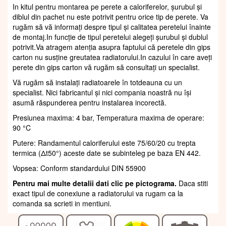
In kitul pentru montarea pe perete a caloriferelor, șurubul și
diblul din pachet nu este potrivit pentru orice tip de perete. Va
rugăm să vă informați despre tipul și calitatea peretelui înainte
de montaj.In funcție de tipul peretelui alegeți șurubul și dublul
potrivit.Va atragem atenția asupra faptului că peretele din gips
carton nu susține greutatea radiatorului.In cazului în care aveți
perete din gips carton vă rugăm să consultați un specialist.
Vă rugăm să instalați radiatoarele în totdeauna cu un
specialist. Nici fabricantul și nici compania noastră nu își
asumă răspunderea pentru instalarea incorectă.
Presiunea maxima: 4 bar, Temperatura maxima de operare:
90 °C
Putere: Randamentul caloriferului este 75/60/20 cu trepta
termica (Δt50°) aceste date se subinteleg pe baza EN 442.
Vopsea: Conform standardului DIN 55900
Pentru mai multe detalii dati clic pe pictograma.
Daca stiti
exact tipul de conexiune a radiatorului va rugam ca la
comanda sa scrieti in mentiuni.