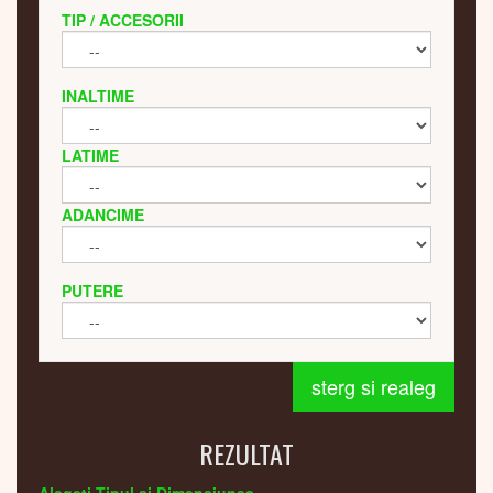
TIP / ACCESORII
INALTIME
LATIME
ADANCIME
PUTERE
sterg si realeg
REZULTAT