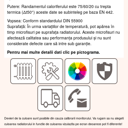
Putere: Randamentul caloriferului este 75/60/20 cu trepta
termica (Δt50°) aceste date se subinteleg pe baza EN 442.
Vopsea: Conform standardului DIN 55900
Suprafaţă: În urma variațiilor de temperatură, pot apărea în
timp microfisuri pe suprafața radiatorului. Aceste microfisuri nu
afectează calitatea sau performanța produsului și nu sunt
considerate defecte care să intre sub garanție.
Pentru mai multe detalii dati clic pe pictograma.
Devieri de la culoare sunt posibile din cauza calibrarii monitorului. Va rugam sa nu alegeti
culoarea radiatorului in functie de culoarea vizulazita pe ecran deoarece pot fi diferente!