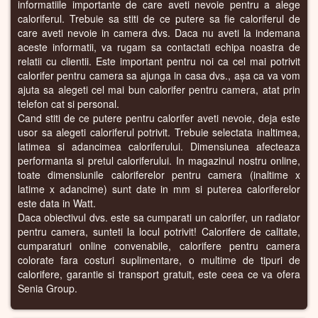
informatiile importante de care aveti nevoie pentru a alege
caloriferul. Trebuie sa stiti de ce putere sa fie caloriferul de
care aveti nevoie in camera dvs. Daca nu aveti la indemana
aceste informatii, va rugam sa contactati echipa noastra de
relatii cu clientii. Este important pentru noi ca cel mai potrivit
calorifer pentru camera sa ajunga in casa dvs., așa ca va vom
ajuta sa alegeti cel mai bun calorifer pentru camera, atat prin
telefon cat si personal.
Cand stiti de ce putere pentru calorifer aveti nevoie, deja este
usor sa alegeti caloriferul potrivit. Trebuie selectata inaltimea,
latimea si adancimea caloriferului. Dimensiunea afecteaza
performanta si pretul caloriferului. In magazinul nostru online,
toate dimensiunile caloriferelor pentru camera (inaltime x
latime x adancime) sunt date in mm si puterea caloriferelor
este data in Watt.
Daca obiectivul dvs. este sa cumparati un calorifer, un radiator
pentru camera, sunteti la locul potrivit! Calorifere de calitate,
cumparaturi online convenabile, calorifere pentru camera
colorate fara costuri suplimentare, o multime de tipuri de
calorifere, garantie si transport gratuit, este ceea ce va ofera
Senia Group.