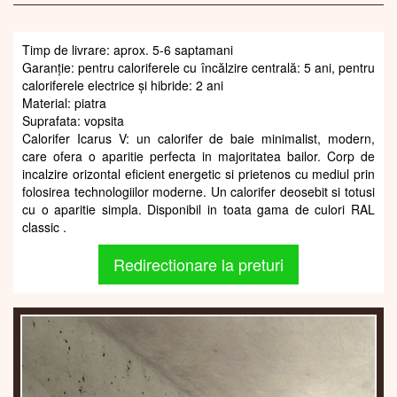
Timp de livrare: aprox. 5-6 saptamani
Garanție: pentru caloriferele cu încălzire centrală: 5 ani, pentru
caloriferele electrice și hibride: 2 ani
Material: piatra
Suprafata: vopsita
Calorifer Icarus V: un calorifer de baie minimalist, modern,
care ofera o aparitie perfecta in majoritatea bailor. Corp de
incalzire orizontal eficient energetic si prietenos cu mediul prin
folosirea technologiilor moderne. Un calorifer deosebit si totusi
cu o aparitie simpla. Disponibil in toata gama de culori RAL
classic .
Redirectionare la preturi