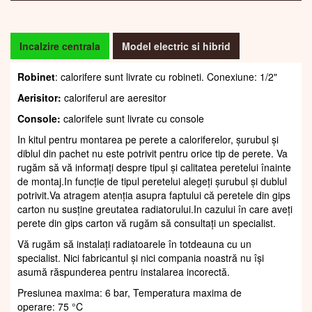
Incalzire centrala
Model electric si hibrid
Robinet
: calorifere sunt livrate cu robineti. Conexiune: 1/2"
Aerisitor:
caloriferul are aeresitor
Console:
calorifele sunt livrate cu console
In kitul pentru montarea pe perete a caloriferelor, șurubul și
diblul din pachet nu este potrivit pentru orice tip de perete. Va
rugăm să vă informați despre tipul și calitatea peretelui înainte
de montaj.In funcție de tipul peretelui alegeți șurubul și dublul
potrivit.Va atragem atenția asupra faptului că peretele din gips
carton nu susține greutatea radiatorului.In cazului în care aveți
perete din gips carton vă rugăm să consultați un specialist.
Vă rugăm să instalați radiatoarele în totdeauna cu un
specialist. Nici fabricantul și nici compania noastră nu își
asumă răspunderea pentru instalarea incorectă.
Presiunea maxima: 6 bar, Temperatura maxima de
operare: 75 °C