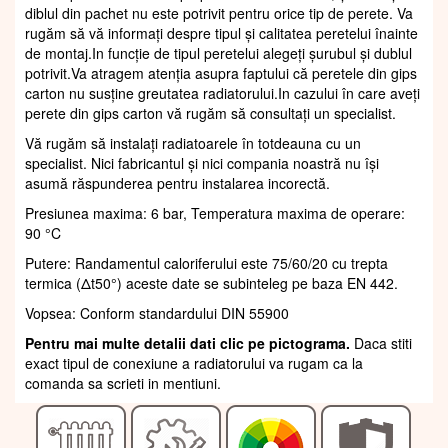
diblul din pachet nu este potrivit pentru orice tip de perete. Va
rugăm să vă informați despre tipul și calitatea peretelui înainte
de montaj.In funcție de tipul peretelui alegeți șurubul și dublul
potrivit.Va atragem atenția asupra faptului că peretele din gips
carton nu susține greutatea radiatorului.In cazului în care aveți
perete din gips carton vă rugăm să consultați un specialist.
Vă rugăm să instalați radiatoarele în totdeauna cu un
specialist. Nici fabricantul și nici compania noastră nu își
asumă răspunderea pentru instalarea incorectă.
Presiunea maxima: 6 bar, Temperatura maxima de operare:
90 °C
Putere: Randamentul caloriferului este 75/60/20 cu trepta
termica (Δt50°) aceste date se subinteleg pe baza EN 442.
Vopsea: Conform standardului DIN 55900
Pentru mai multe detalii dati clic pe pictograma.
Daca stiti
exact tipul de conexiune a radiatorului va rugam ca la
comanda sa scrieti in mentiuni.