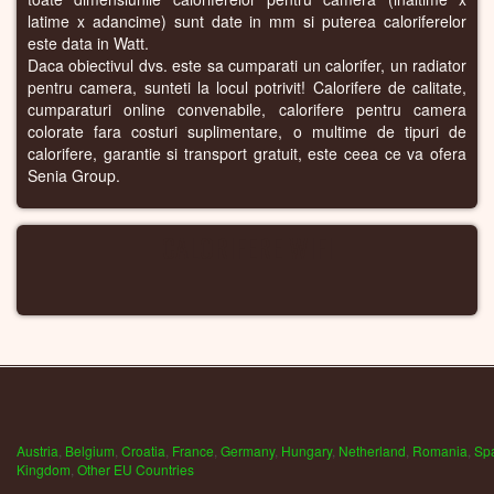
latime x adancime) sunt date in mm si puterea caloriferelor
este data in Watt.
Daca obiectivul dvs. este sa cumparati un calorifer, un radiator
pentru camera, sunteti la locul potrivit! Calorifere de calitate,
cumparaturi online convenabile, calorifere pentru camera
colorate fara costuri suplimentare, o multime de tipuri de
calorifere, garantie si transport gratuit, este ceea ce va ofera
Senia Group.
CALORIFERE WIFI
Austria
,
Belgium
,
Croatia
,
France
,
Germany
,
Hungary
,
Netherland
,
Romania
,
Sp
Kingdom
,
Other EU Countries