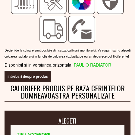
Devieri de la culoare sunt posibile din cauza calibrarii monitorului. Va rugam sa nu alegeti
culoarea radiatorului in functie de culoarea vizulazita pe ecran deoarece pot fi diferente!
Disponibil si in versiunea orizontala:
PAUL O RADIATOR
intrebari despre produs
CALORIFER PRODUS PE BAZA CERINTELOR
DUMNEAVOASTRA PERSONALIZATE
ALEGETI
TIP / ACCESORII