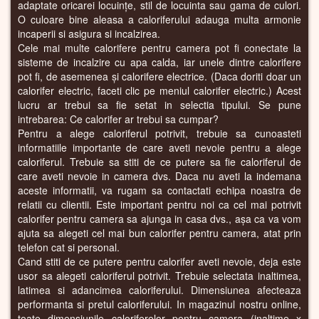
adaptate oricarei locuințe, stil de locuinta sau gama de culori.
O culoare bine aleasa a caloriferului adauga multa armonie
incaperii si asigura si incalzirea.
Cele mai multe calorifere pentru camera pot fi conectate la
sisteme de incalzire cu apa calda, iar unele dintre calorifere
pot fi, de asemenea și calorifere electrice. (Daca doriti doar un
calorifer electric, faceti clic pe meniul calorifer electric.) Acest
lucru ar trebui sa fie setat in selectia tipului. Se pune
intrebarea: Ce calorifer ar trebui sa cumpar?
Pentru a alege caloriferul potrivit, trebuie sa cunoasteti
informatiile importante de care aveti nevoie pentru a alege
caloriferul. Trebuie sa stiti de ce putere sa fie caloriferul de
care aveti nevoie in camera dvs. Daca nu aveti la indemana
aceste informatii, va rugam sa contactati echipa noastra de
relatii cu clientii. Este important pentru noi ca cel mai potrivit
calorifer pentru camera sa ajunga in casa dvs., așa ca va vom
ajuta sa alegeti cel mai bun calorifer pentru camera, atat prin
telefon cat si personal.
Cand stiti de ce putere pentru calorifer aveti nevoie, deja este
usor sa alegeti caloriferul potrivit. Trebuie selectata inaltimea,
latimea si adancimea caloriferului. Dimensiunea afecteaza
performanta si pretul caloriferului. In magazinul nostru online,
toate dimensiunile caloriferelor pentru camera (inaltime x