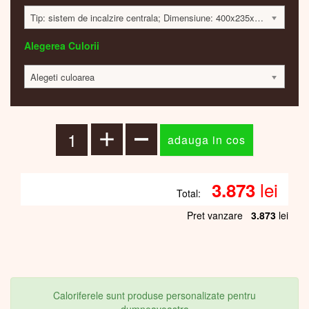
Tip: sistem de incalzire centrala; Dimensiune: 400x235x65mm; 133 Watt; 3864 lei
Alegerea Culorii
Alegeti culoarea
lei
3.873
Total:
Pret vanzare
3.873
lei
Caloriferele sunt produse personalizate pentru