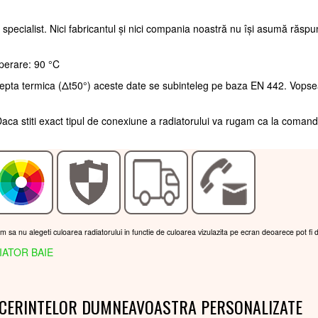
 specialist. Nici fabricantul și nici compania noastră nu își asumă răsp
perare: 90 °C
trepta termica (Δt50°) aceste date se subinteleg pe baza EN 442. Vopse
aca stiti exact tipul de conexiune a radiatorului va rugam ca la coman
am sa nu alegeti culoarea radiatorului in functie de culoarea vizulazita pe ecran deoarece pot fi 
IATOR BAIE
 CERINTELOR DUMNEAVOASTRA PERSONALIZATE