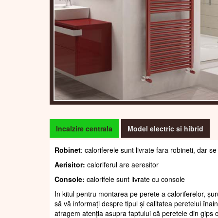
Incalzire centrala
Model electric si hibrid
Robinet
: caloriferele sunt livrate fara robineti, dar
Aerisitor:
caloriferul are aeresitor
Console:
calorifele sunt livrate cu console
In kitul pentru montarea pe perete a caloriferelor, șur
să vă informați despre tipul și calitatea peretelui înain
atragem atenția asupra faptului că peretele din gips c