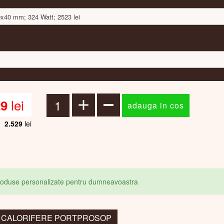
0x40 mm; 324 Watt; 2523 lei
lei
29
2.529
lei
produse personalizate pentru dumneavoastra
la: CALORIFERE PORTPROSOP