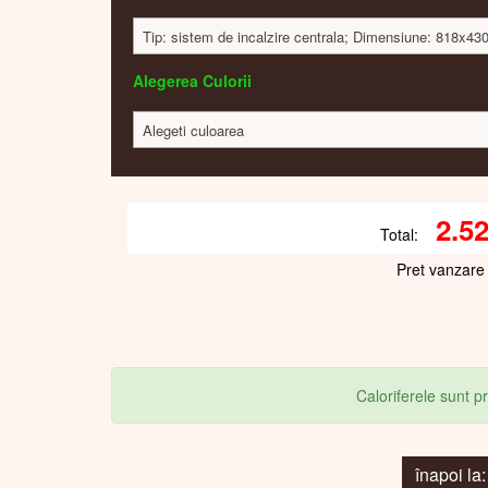
Tip: sistem de incalzire centrala; Dimensiune: 818x43
Alegerea Culorii
Alegeti culoarea
2.5
Total:
Pret vanzare
Caloriferele sunt 
înapoi 