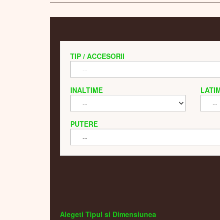
TIP / ACCESORII
INALTIME
LATI
PUTERE
Alegeti Tipul si Dimensiunea