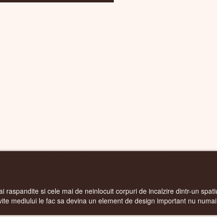
CALORIFERE PORTPROSOP
i raspandite si cele mai de neinlocuit corpuri de incalzire dintr-un spatiu
ivite mediului le fac sa devina un element de design important nu numai 