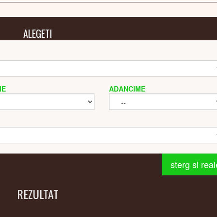
ALEGETI
ME
ADANCIME
sterg si rea
REZULTAT