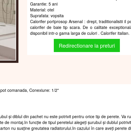
Garantie: 5 ani
Material: otel
Suprafata: vopsita
Calorifer portprosop Arsenal : drept, traditionalistii il 
calorifer de baie tip scara. De o calitate exceptional
disponibil intr-o gama larga de culori . Calorifer italian.
Redirectionare la preturi
 se pot comanada, Conexiune: 1/2"
ubul și diblul din pachet nu este potrivit pentru orice tip de perete. Va 
te de montaj.In funcție de tipul peretelui alegeți șurubul și dublul potrivi
arton nu susține greutatea radiatorului.In cazului în care aveți perete d