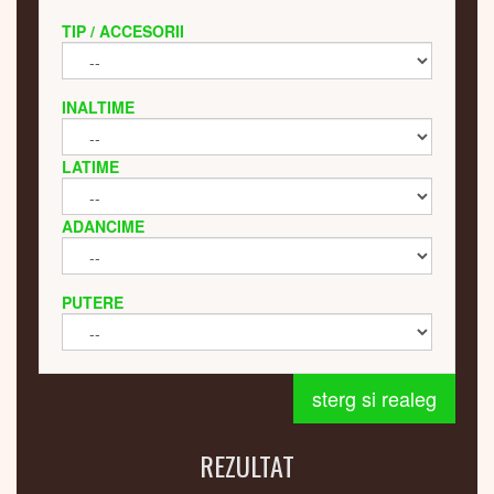
TIP / ACCESORII
INALTIME
LATIME
ADANCIME
PUTERE
sterg si realeg
REZULTAT