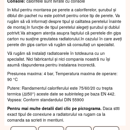
Console:
calorifele sunt livrate cu console
In kitul pentru montarea pe perete a caloriferelor, șurubul și
diblul din pachet nu este potrivit pentru orice tip de perete. Va
rugăm să vă informați despre tipul și calitatea peretelui înainte
de montaj.In funcție de tipul peretelui alegeți șurubul și dublul
potrivit.Va atragem atenția asupra faptului că peretele din gips
carton nu susține greutatea radiatorului.In cazului în care aveți
perete din gips carton vă rugăm să consultați un specialist.
Vă rugăm să instalați radiatoarele în totdeauna cu un
specialist. Nici fabricantul și nici compania noastră nu își
asumă răspunderea pentru instalarea incorectă.
Presiunea maxima: 4 bar, Temperatura maxima de operare:
90 °C
Putere: Randamentul caloriferului este 75/60/20 cu trepta
termica (Δt50°) aceste date se subinteleg pe baza EN 442.
Vopsea: Conform standardului DIN 55900
Pentru mai multe detalii dati clic pe pictograma.
Daca stiti
exact tipul de conexiune a radiatorului va rugam ca la
comanda sa scrieti in mentiuni.