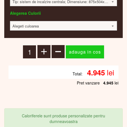
Tip: sistem de incalzire centrala; Dimensiune: 875x504x75mm; 221 Watt; 4930 lei
Alegerea Culorii
Alegeti culoarea
lei
4.945
Total:
Pret vanzare
4.945
lei
Caloriferele sunt produse personalizate pentru
dumneavoastra