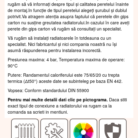
rugăm să vă informați despre tipul și calitatea peretelui înainte
de montaj.In funcție de tipul peretelui alegeți șurubul și dublul
potrivit.Va atragem atenția asupra faptului că peretele din gips
carton nu susține greutatea radiatorului.In cazului în care aveți
perete din gips carton vă rugăm să consultați un specialist.
Vă rugăm să instalați radiatoarele în totdeauna cu un
specialist. Nici fabricantul și nici compania noastră nu își
asumă răspunderea pentru instalarea incorectă.
Presiunea maxima: 4 bar, Temperatura maxima de operare:
90°C
Putere: Randamentul caloriferului este 75/65/20 cu trepta
termica (Δt50°) aceste date se subinteleg pe baza EN 442.
Vopsea: Conform standardului DIN 55900
Pentru mai multe detalii dati clic pe pictograma.
Daca stiti
exact tipul de conexiune a radiatorului va rugam ca la
comanda sa scrieti in mentiuni.