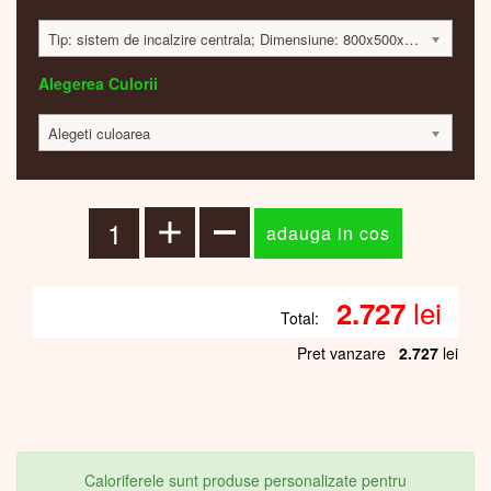
Tip: sistem de incalzire centrala; Dimensiune: 800x500x62mm; 447 Watt; 2718 lei
Alegerea Culorii
Alegeti culoarea
lei
2.727
Total:
Pret vanzare
2.727
lei
Caloriferele sunt produse personalizate pentru