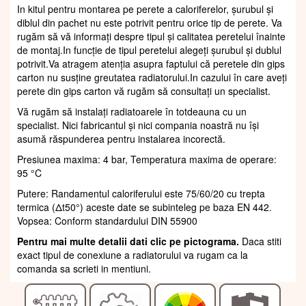
In kitul pentru montarea pe perete a caloriferelor, șurubul și
diblul din pachet nu este potrivit pentru orice tip de perete. Va
rugăm să vă informați despre tipul și calitatea peretelui înainte
de montaj.In funcție de tipul peretelui alegeți șurubul și dublul
potrivit.Va atragem atenția asupra faptului că peretele din gips
carton nu susține greutatea radiatorului.In cazului în care aveți
perete din gips carton vă rugăm să consultați un specialist.
Vă rugăm să instalați radiatoarele în totdeauna cu un
specialist. Nici fabricantul și nici compania noastră nu își
asumă răspunderea pentru instalarea incorectă.
Presiunea maxima: 4 bar, Temperatura maxima de operare:
95 °C
Putere: Randamentul caloriferului este 75/60/20 cu trepta
termica (Δt50°) aceste date se subinteleg pe baza EN 442.
Vopsea: Conform standardului DIN 55900
Pentru mai multe detalii dati clic pe pictograma.
Daca stiti
exact tipul de conexiune a radiatorului va rugam ca la
comanda sa scrieti in mentiuni.